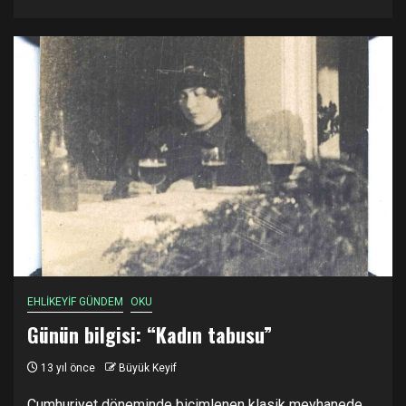
EHLİKEYİF GÜNDEM
OKU
Günün bilgisi: “Kadın tabusu”
13 yıl önce
Büyük Keyif
Cumhuriyet döneminde biçimlenen klasik meyhanede