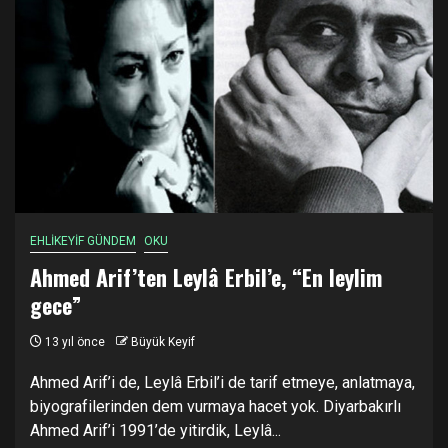
EHLİKEYİF GÜNDEM
OKU
Ahmed Arif’ten Leylâ Erbil’e, “En leylim
gece”
13 yıl önce
Büyük Keyif
Ahmed Arif’i de, Leylâ Erbil’i de tarif etmeye, anlatmaya,
biyografilerinden dem vurmaya hacet yok. Diyarbakırlı
Ahmed Arif’i 1991’de yitirdik, Leylâ...