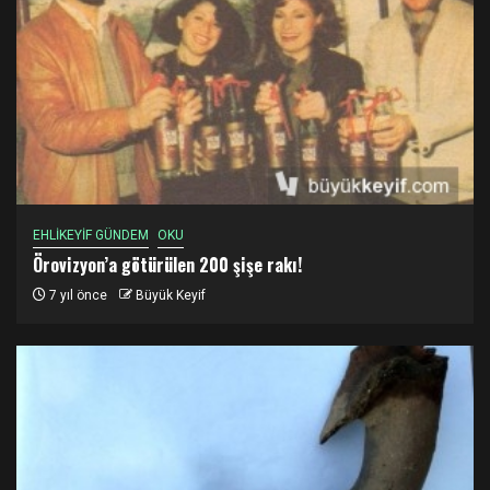
EHLİKEYİF GÜNDEM
OKU
Örovizyon’a götürülen 200 şişe rakı!
7 yıl önce
Büyük Keyif