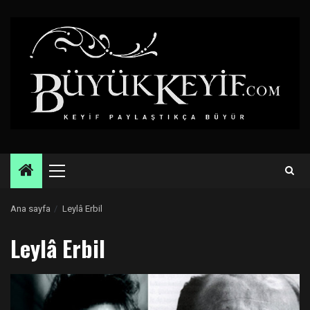
Skip
to
content
Primary
Menu
Ana sayfa
Leylâ Erbil
Leylâ Erbil