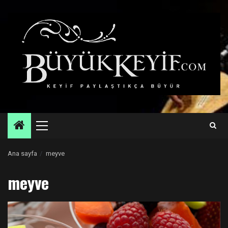
Skip
to
content
Primary
Menu
Ana sayfa
meyve
meyve