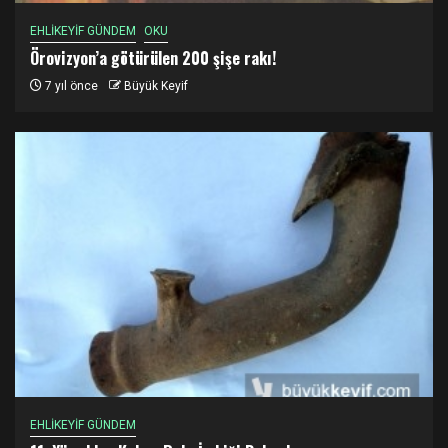
EHLİKEYİF GÜNDEM
OKU
Örovizyon’a götürülen 200 şişe rakı!
7 yıl önce
Büyük Keyif
EHLİKEYİF GÜNDEM