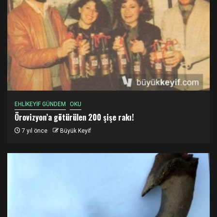
EHLİKEYİF GÜNDEM
OKU
Örovizyon’a götürülen 200 şişe rakı!
7 yıl önce
Büyük Keyif