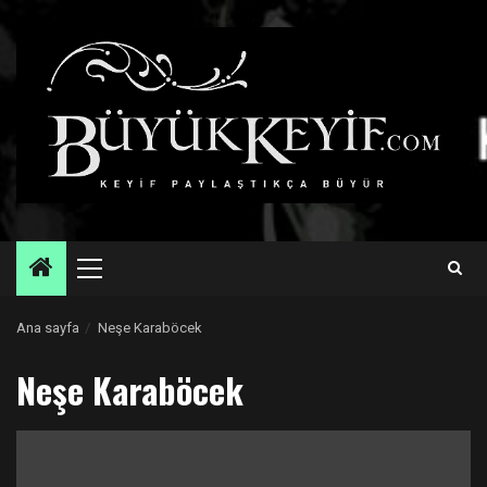
Skip
to
content
Primary
Menu
Ana sayfa
Neşe Karaböcek
Neşe Karaböcek