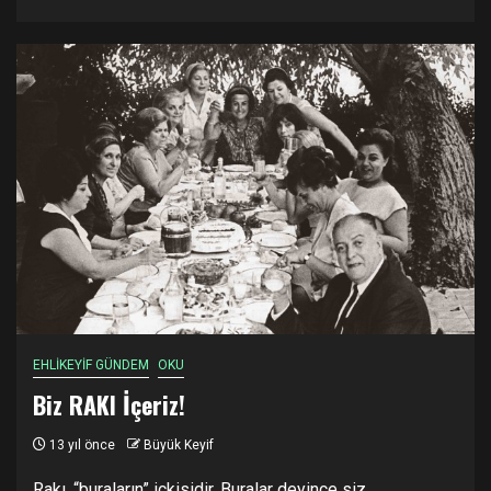
EHLİKEYİF GÜNDEM
OKU
Biz RAKI İçeriz!
13 yıl önce
Büyük Keyif
Rakı, “buraların” içkisidir. Buralar deyince siz