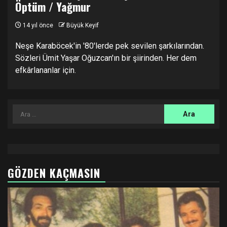
Öptüm / Yağmur
14 yıl önce
Büyük Keyif
Neşe Karaböcek'in '80'lerde pek sevilen şarkılarından.
Sözleri Ümit Yaşar Oğuzcan'ın bir şiirinden. Her dem
efkârlananlar için.
Arama:
GÖZDEN KAÇMASIN