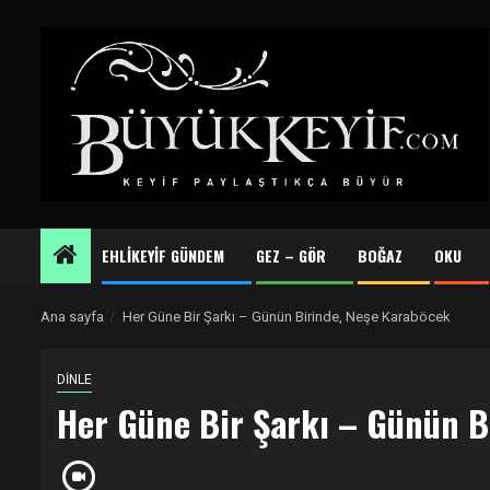
Skip
to
content
EHLİKEYİF GÜNDEM
GEZ – GÖR
BOĞAZ
OKU
Ana sayfa
Her Güne Bir Şarkı – Günün Birinde, Neşe Karaböcek
DİNLE
Her Güne Bir Şarkı – Günün B