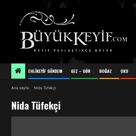
Skip
to
content
EHLİKEYİF GÜNDEM
GEZ – GÖR
BOĞAZ
OKU
Ana sayfa
Nida Tüfekçi
Nida Tüfekçi