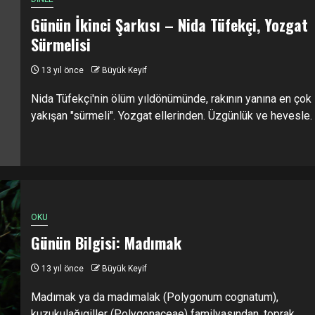
Günün İkinci Şarkısı – Nida Tüfekçi, Yozgat
Sürmelisi
13 yıl önce
Büyük Keyif
Nida Tüfekçi'nin ölüm yıldönümünde, rakının yanına en çok
yakışan "sürmeli". Yozgat ellerinden. Üzgünlük ve hevesle.
OKU
Günün Bilgisi: Madımak
13 yıl önce
Büyük Keyif
Madımak ya da madımalak (Polygonum cognatum),
kuzukulağıgiller (Polygonaceae) familyasından, toprak