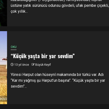
üstüne yatık sürünücü odunsu gövdeli, ufak pembe çiçekli,
çok yıllık...
OKU
“Küçük yaşta bir yar sevdim”
13 yıl önce
Büyük Keyif
Yöresi Harput olan hüseynî makamında bir türkü var. Adı
“Kar mı yağmış şu Harput’un başına”. “Küçük yaşta bir yar
sevdim”...