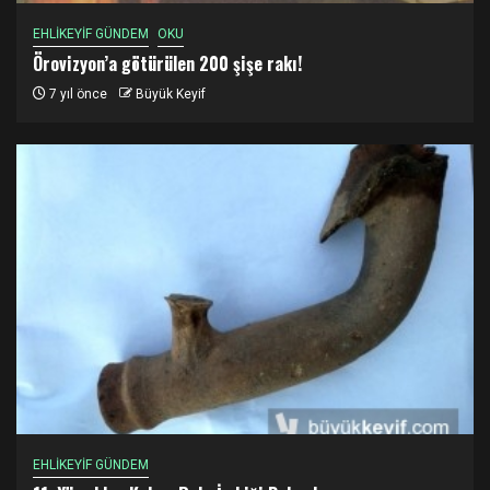
EHLİKEYİF GÜNDEM
OKU
Örovizyon’a götürülen 200 şişe rakı!
7 yıl önce
Büyük Keyif
EHLİKEYİF GÜNDEM