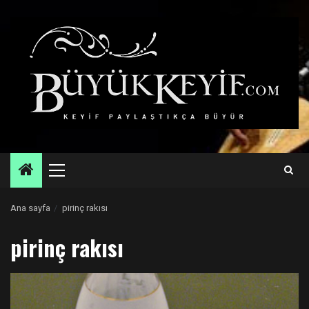
Skip
to
content
Primary
Menu
Ana sayfa
pirinç rakısı
pirinç rakısı