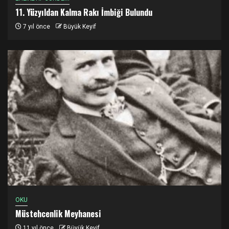
11. Yüzyıldan Kalma Rakı İmbiği Bulundu
7 yıl önce
Büyük Keyif
OKU
Müstehcenlik Meyhanesi
11 yıl önce
Büyük Keyif