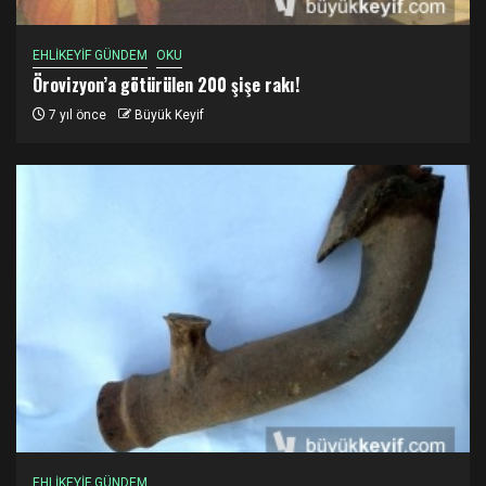
EHLİKEYİF GÜNDEM
OKU
Örovizyon’a götürülen 200 şişe rakı!
7 yıl önce
Büyük Keyif
EHLİKEYİF GÜNDEM