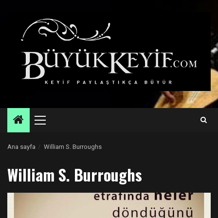
Skip
to
content
Primary
Menu
Ana sayfa
William S. Burroughs
William S. Burroughs