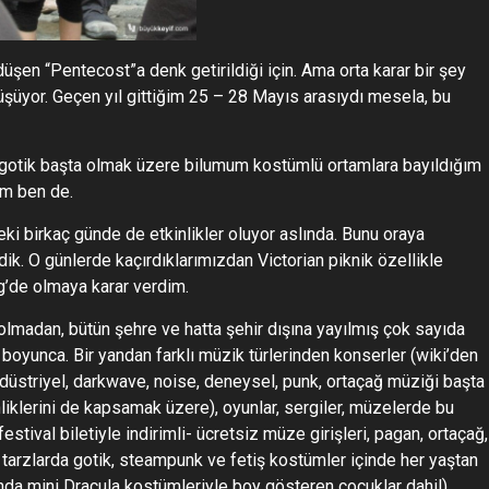
düşen “Pentecost”a denk getirildiği için. Ama orta karar bir şey
şüyor. Geçen yıl gittiğim 25 – 28 Mayıs arasıydı mesela, bu
 gotik başta olmak üzere bilumum kostümlü ortamlara bayıldığım
ım ben de.
ki birkaç günde de etkinlikler oluyor aslında. Bunu oraya
k. O günlerde kaçırdıklarımızdan Victorian piknik özellikle
g’de olmaya karar verdim.
 olmadan, bütün şehre ve hatta şehir dışına yayılmış çok sayıda
 boyunca. Bir yandan farklı müzik türlerinden konserler (wiki’den
düstriyel, darkwave, noise, deneysel, punk, ortaçağ müziği başta
nliklerini de kapsamak üzere), oyunlar, sergiler, müzelerde bu
stival biletiyle indirimli- ücretsiz müze girişleri, pagan, ortaçağ,
lı tarzlarda gotik, steampunk ve fetiş kostümler içinde her yaştan
ında mini Dracula kostümleriyle boy gösteren çocuklar dahil)