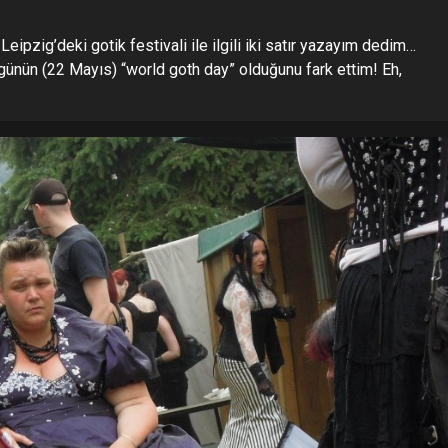
ipzig’deki gotik festivali ile ilgili iki satır yazayım dedim…
nün (22 Mayıs) “world goth day” olduğunu fark ettim! Eh,