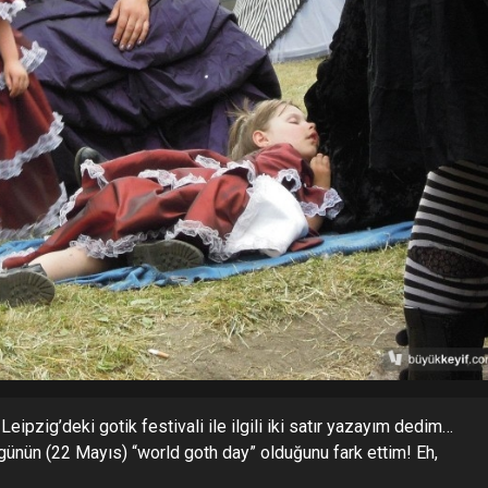
ipzig’deki gotik festivali ile ilgili iki satır yazayım dedim…
nün (22 Mayıs) “world goth day” olduğunu fark ettim! Eh,