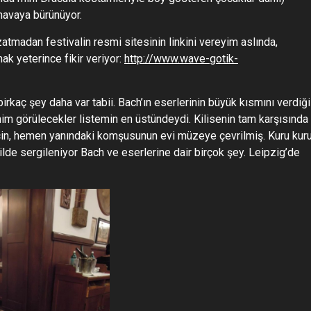
 havaya bürünüyor.
atmadan festivalin resmi sitesinin linkini vereyim aslında,
k yeterince fikir veriyor:
http://www.wave-gotik-
rkaç şey daha var tabii. Bach’ın eserlerinin büyük kısmını verdiği
im görülecekler listemin en üstündeydi. Kilisenin tam karşısında
için, hemen yanındaki komşusunun evi müzeye çevrilmiş. Kuru kur
kilde sergileniyor Bach ve eserlerine dair birçok şey. Leipzig’de