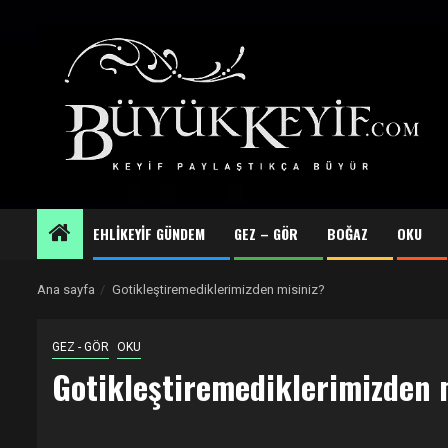
Skip
to
content
EHLİKEYİF GÜNDEM
GEZ – GÖR
BOĞAZ
OKU
Ana sayfa
Gotikleştiremediklerimizden misiniz?
GEZ - GÖR
OKU
Gotikleştiremediklerimizden 