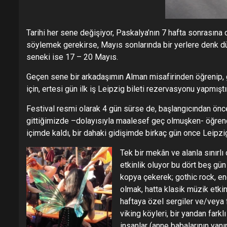
Tarihi her sene değişiyor, Paskalya’nın 7 hafta sonrasına 
söylemek gerekirse, Mayıs sonlarında bir yerlere denk dü
seneki ise 17 – 20 Mayıs.
Geçen sene bir arkadaşımın Alman misafirinden öğrenip,
için, ertesi gün ilk iş Leipzig bileti rezervasyonu yapmışt
Festival resmi olarak 4 gün sürse de, başlangıcından önce
gittiğimizde –dolayısıyla maalesef geç olmuşken- öğrendi
içimde kaldı, bir dahaki gidişimde birkaç gün once Leipzi
Tek bir mekân ve alanla sınırlı
etkinlik oluyor bu dört beş gün
kopya çekerek; gothic rock, en
olmak, hatta klasik müzik etki
haftaya özel sergiler ve/veya fe
viking köyleri, bir yandan fark
insanlar (anne babalarının yan