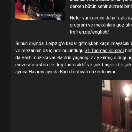
derken bütün şehir sürreel bir
Neler var kısmını daha fazla uz
program ve mekânlara göz atma
treffen.de/english/
Bunun dışında, Leipzig’e kadar gitmişken kaçırılmayacak bi
ve mezarının da içinde bulunduğu
St. Thomas kilisesi
ben
da Bach müzesi var. Bach’ın yaşadığı ev yıkılmış olduğu 
müze atmosferi ile değil, interaktif ve çok başarılı bir şe
ayrıca Haziran ayında Bach festivali düzenleniyor.