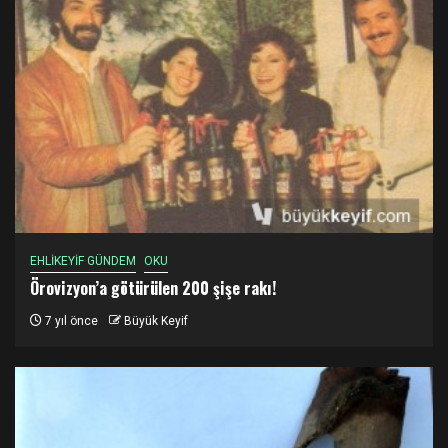
EHLİKEYİF GÜNDEM
OKU
Örovizyon’a götürülen 200 şişe rakı!
7 yıl önce
Büyük Keyif