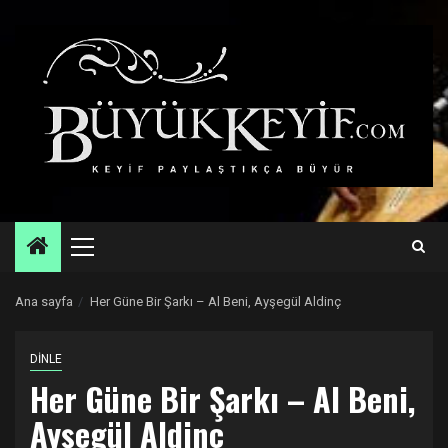
Skip
to
content
Primary
Menu
Ana sayfa
Her Güne Bir Şarkı – Al Beni, Ayşegül Aldinç
DİNLE
Her Güne Bir Şarkı – Al Beni,
Ayşegül Aldinç