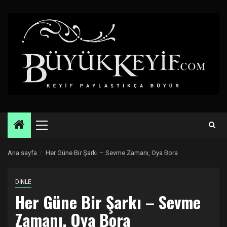
Skip
to
content
Primary
Menu
Ana sayfa
Her Güne Bir Şarkı – Sevme Zamanı, Oya Bora
DİNLE
Her Güne Bir Şarkı – Sevme
Zamanı, Oya Bora