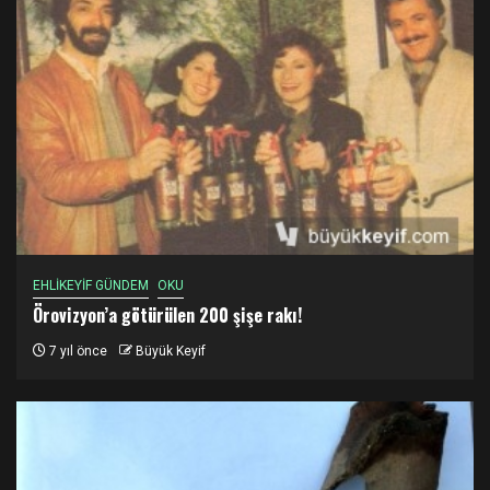
EHLİKEYİF GÜNDEM
OKU
Örovizyon’a götürülen 200 şişe rakı!
7 yıl önce
Büyük Keyif