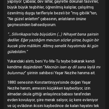
yapılıyor. Çabalar, dev laflar, gayretle dokunan tasvirler,
büyük büyük teşbihler, öğrenilmiş kalıplar, çalışılmış
özenilmiş duygu tarifleriyle bezeli bir “mış gibilik”ten,
“Ne güzel anlattım” çabasının, anlatılanın önüne
geçmesinden bahsediyorum.
“…Silivrikapısı’nda büyüdüm (…) Nihayet bana ş
airsin
dediler. Eğ
er yazdığ
ım mevzun sözler ş
iirse, bugün bir
kucak ş
iire mâlikim. Altmış
senelik hayatımda iki gün
gülebildim.”
Yukarıdaki alıntı, beni Yu-Ma-Tu teybe bakarak kendi
kendime düşündüren “
Mecnûn isen ey dil sana leylâ mı
bulunmaz
” şiirinin sahibesi Yaşar Nezihe hanıma ait.
1880 senesinin Konstantiniyye’sinde doğan Yaşar
Nezihe hanım, annesini küçükken kaybediyor, izin
almadan okula gittiği anlaşılınca babası tarafından
evden kovuluyor, şiire merak salıyor, üç kere evleniyor
ve üç evlâdının ikisini kaybedince de kalan hayatını tek