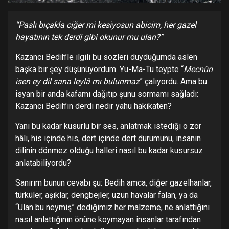
“Paslı bıçakla ciğ
er mi kesiyosun abicim, her gazel
hayatının tek derdi gibi okunur mu ulan?”
Kazancı Bedih’le ilgili bu sözleri duyduğumda aslen
başka bir şey düşünüyordum. Yu-Ma-Tu teypte “
Mecnûn
isen ey dil sana leylâ mı bulunmaz
” çalıyordu. Ama bu
isyan bir anda kafamı dağıtıp şunu sormamı sağladı:
Kazancı Bedih’in derdi nedir yahu hakikaten?
Yani bu kadar kusurlu bir ses, anlatmak istediği o zor
hâli, his içinde his, dert içinde dert durumunu, insanın
dilinin dönmez olduğu halleri nasıl bu kadar kusursuz
anlatabiliyordu?
Sanırım bunun cevabı şu: Bedih amca, diğer gazelhanlar,
türküler, aşıklar, dengbejler, uzun havalar falan, ya da
“Ulan bu neymiş” dediğimiz her malzeme, ne anlattığını
nasıl anlattığının önüne koymayan insanlar tarafından