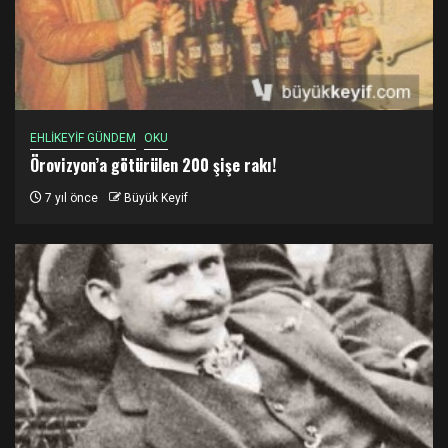
EHLİKEYİF GÜNDEM
OKU
Örovizyon’a götürülen 200 şişe rakı!
7 yıl önce
Büyük Keyif