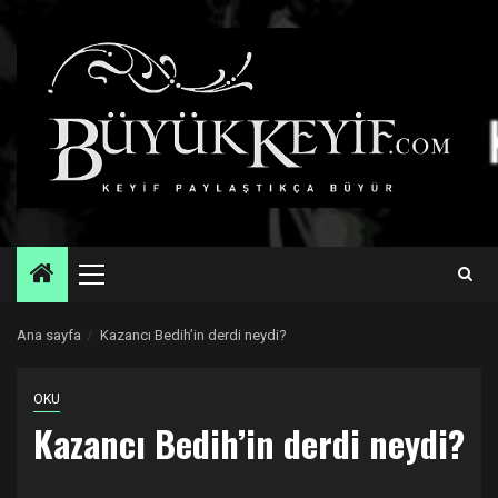
Skip
to
content
Primary
Menu
Ana sayfa
Kazancı Bedih’in derdi neydi?
OKU
Kazancı Bedih’in derdi neydi?