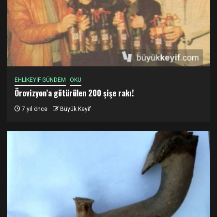
EHLİKEYİF GÜNDEM
OKU
Örovizyon’a götürülen 200 şişe rakı!
7 yıl önce
Büyük Keyif