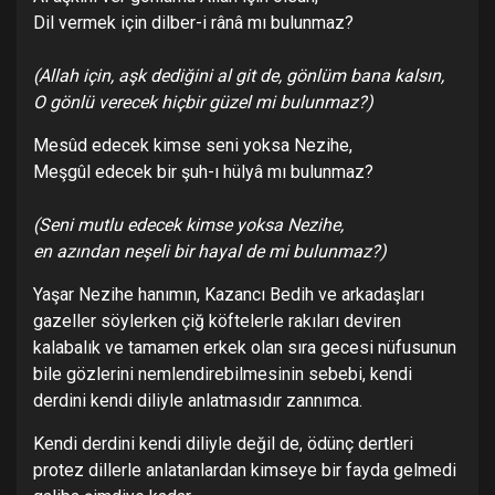
Dil vermek için dilber-i rânâ mı bulunmaz?
(Allah için, aş
k dediğ
ini al git de, gönlüm bana kalsın,
O gönlü verecek hiçbir güzel mi bulunmaz?)
Mesûd edecek kimse seni yoksa Nezihe,
Meşgûl edecek bir şuh-ı hülyâ mı bulunmaz?
(Seni mutlu edecek kimse yoksa Nezihe,
en azından neş
eli bir hayal de mi bulunmaz?)
Yaşar Nezihe hanımın, Kazancı Bedih ve arkadaşları
gazeller söylerken çiğ köftelerle rakıları deviren
kalabalık ve tamamen erkek olan sıra gecesi nüfusunun
bile gözlerini nemlendirebilmesinin sebebi, kendi
derdini kendi diliyle anlatmasıdır zannımca.
Kendi derdini kendi diliyle değil de, ödünç dertleri
protez dillerle anlatanlardan kimseye bir fayda gelmedi