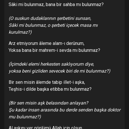
Sâki mi bulunmaz, bana bir sahba mı bulunmaz?
(O suskun dudaklarının ş
erbetini sunsan,
Sâki mi bulunmaz, o ş
erbeti içecek masa mı
kurulmaz?)
Arz etmiyorum âleme alam-ı derûnum,
Yoksa bana bir mahrem-i sevda mı bulunmaz?
(İ
çimdeki elemi herkesten saklıyorum diye,
yoksa beni gizliden sevecek biri de mi bulunmaz?)
Bir sen misin âlemde tabip illet-i aşka,
Teşhis-i dilde başka etibba mı bulunmaz?
(Bir sen misin aş
k belasından anlayan?
Ş
u kadar insan arasında bu derde senden baş
ka doktor
mu bulunmaz?)
Al aşkını ver gönlümü Allah için olsun,