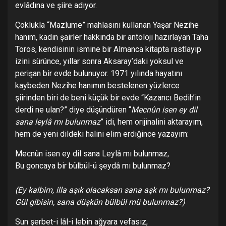
evlâdına ve şiire adıyor.
Çoklukla “Mazlume” mahlasını kullanan Yaşar Nezihe
hanım, kadın şairler hakkında bir antoloji hazırlayan Taha
Toros, kendisinin ismine bir Almanca kitapta rastlayıp
izini sürünce, yıllar sonra Aksaray’daki yoksul ve
perişan bir evde bulunuyor. 1971 yılında hayatını
kaybeden Nezihe hanımın bestelenen yüzlerce
şiirinden biri de beni küçük bir evde “Kazancı Bedih’in
derdi ne ulan?” diye düşündüren “
Mecnûn isen ey dil
sana leylâ mı bulunmaz
” idi, hem orijinalini aktarayım,
hem de yeni dildeki halini elim erdiğince yazayım:
Mecnûn isen ey dil sana Leylâ mı bulunmaz,
Bu goncaya bir bülbül-ü şeydâ mı bulunmaz?
(Ey kalbim, illa aş
ık olacaksan sana aş
k mı bulunmaz?
Gül gibisin, sana düş
kün bülbül mü bulunmaz?)
Sun şerbet-i lâl-i lebin ağyara vefasız,