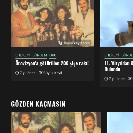
EHLİKEYİF GÜNDEM
OKU
EHLİKEYİF GÜND
Örovizyon’a götürülen 200 şişe rakı!
11. Yüzyıldan 
Bulundu
7 yıl önce
Büyük Keyif
7 yıl önce
GÖZDEN KAÇMASIN