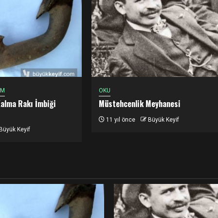
EM
OKU
Kalma Rakı İmbiği
Müstehcenlik Meyhanesi
11 yıl önce
Büyük Keyif
Büyük Keyif