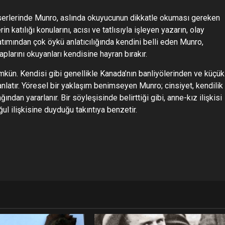
eserlerinde Munro, aslında okuyucunun dikkatle okuması gereken
in katılığı konularını, acısı ve tatlısıyla işleyen yazarın, olay
ımından çok öykü anlatıcılığında kendini belli eden Munro,
plarını okuyanları kendisine hayran bırakır.
kün. Kendisi gibi genellikle Kanada’nın banliyölerinden ve küçük
anlatır. Yöresel bir yaklaşım benimseyen Munro; cinsiyet, kendilik
dan yararlanır. Bir söyleşisinde belirttiği gibi, anne-kız ilişkisi
ul ilişkisine duyduğu takıntıya benzetir.