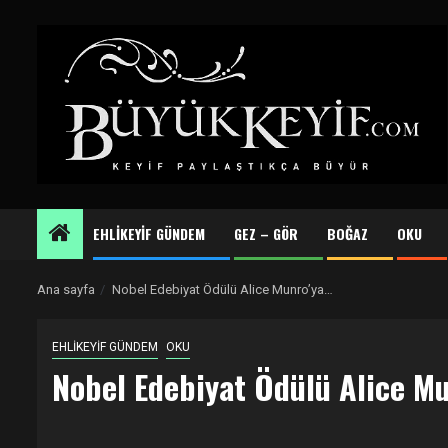
Skip
to
content
EHLİKEYİF GÜNDEM
GEZ – GÖR
BOĞAZ
OKU
Ana sayfa
Nobel Edebiyat Ödülü Alice Munro’ya…
EHLİKEYİF GÜNDEM
OKU
Nobel Edebiyat Ödülü Alice M