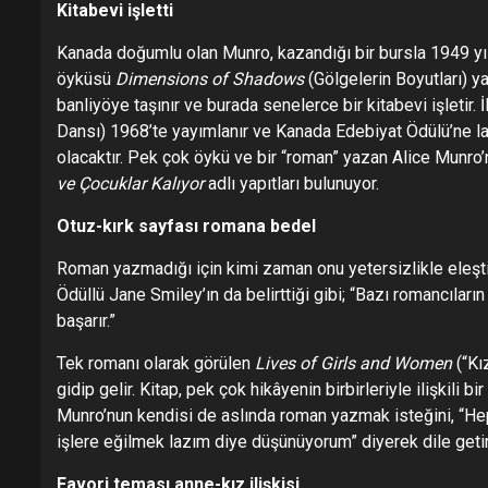
Kitabevi işletti
Kanada doğumlu olan Munro, kazandığı bir bursla 1949 yılı
öyküsü
Dimensions of Shadows
(Gölgelerin Boyutları) ya
banliyöye taşınır ve burada senelerce bir kitabevi işletir.
Dansı) 1968’te yayımlanır ve Kanada Edebiyat Ödülü’ne layı
olacaktır. Pek çok öykü ve bir “roman” yazan Alice Munro’
ve Çocuklar Kalıyor
adlı yapıtları bulunuyor.
Otuz-kırk sayfası romana bedel
Roman yazmadığı için kimi zaman onu yetersizlikle eleşt
Ödüllü Jane Smiley’ın da belirttiği gibi; “Bazı romancıları
başarır.”
Tek romanı olarak görülen
Lives of Girls and Women
(“Kı
gidip gelir. Kitap, pek çok hikâyenin birbirleriyle ilişkili b
Munro’nun kendisi de aslında roman yazmak isteğini, “Hep 
işlere eğilmek lazım diye düşünüyorum” diyerek dile getiri
Favori teması anne-kız ilişkisi