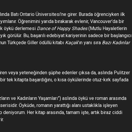
nda Batı Ontario Üniversitesi’ne girer. Burada öğrenciyken ilk
yımlanır. Öğrenimini yarıda bırakarak evlenir, Vancouver’da bir
 İlk öykü derlemesi
Dance of Happy Shades
(Mutlu Hayaletlerin
k görülür. Bu, başarılı edebiyat kariyerinin sadece bir başlangıcı
nun Türkçede Giller ödüllü kitabı
Kaçak
’ın yanı sıra
Bazı Kadınlar
iren veya yeteneğinden şüphe edenler çıksa da, aslında Pulitzer
n bir tek kitapta başardığını, o kısa öykülerinde otuz-kırk sayfada
zların ve Kadınların Yaşamları”) aslında öykü ve roman arasında
ir serisidir. Öyküde, romanın yarattığı alanı ustaklıkla işleyen
deniyorum. Her kitap arasında, tamam işte, artık biraz ciddi
r.