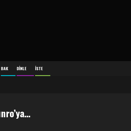
BAK
DİNLE
İSTE
unro’ya…