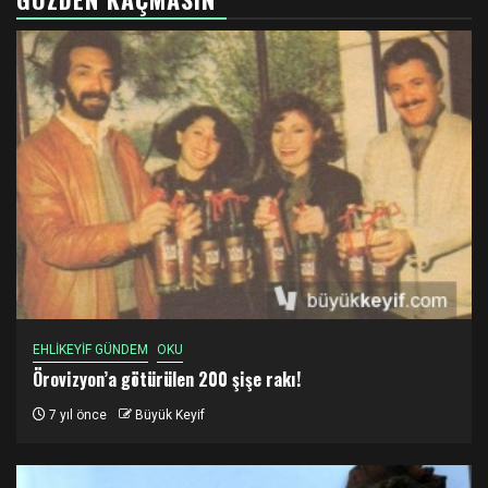
EHLİKEYİF GÜNDEM
OKU
Örovizyon’a götürülen 200 şişe rakı!
7 yıl önce
Büyük Keyif