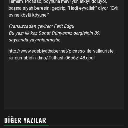
Tamam. Picasso, boynuna mavi yün atkıyı doluyor,
başına siyah beresini geçirip, “Hadi eyvallah” diyor, “Evli
evine köylü köyüne.”
Fransızcadan çeviren: Ferit Edgü
Bu yazı ilk kez Sanat Dünyamız dergisinin 89.
sayısında yayımlanmıştır.
http://www.edebiyathaber.net/picasso-ile-vallauriste-
iki-gun-abidin-dino/#sthash.06o6zf48.dpuf
DIĞER YAZILAR