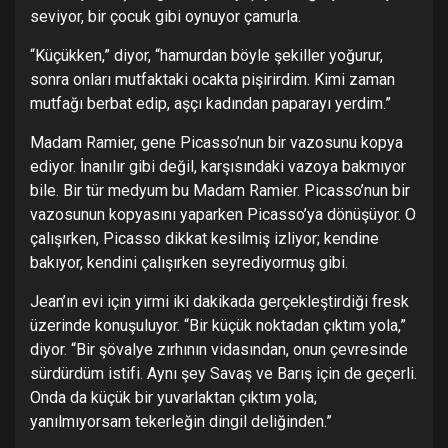
seviyor, bir çocuk gibi oynuyor çamurla.
“Küçükken,” diyor, “hamurdan böyle şekiller yoğurur,
sonra onları mutfaktaki ocakta pişirirdim. Kimi zaman
mutfağı berbat edip, aşçı kadından paparayı yerdim.”
Madam Ramier, gene Picasso’nun bir vazosunu kopya
ediyor. İnanılır gibi değil, karşısındaki vazoya bakmıyor
bile. Bir tür medyum bu Madam Ramier. Picasso’nun bir
vazosunun kopyasını yaparken Picasso’ya dönüşüyor. O
çalışırken, Picasso dikkat kesilmiş izliyor; kendine
bakıyor, kendini çalışırken seyrediyormuş gibi.
Jean’ın evi için yirmi iki dakikada gerçekleştirdiği fresk
üzerinde konuşuluyor. “Bir küçük noktadan çıktım yola,”
diyor. “Bir şövalye zırhının vidasından, onun çevresinde
sürdürdüm istifi. Aynı şey Savaş ve Barış için de geçerli.
Onda da küçük bir yuvarlaktan çıktım yola;
yanılmıyorsam tekerleğin dingil deliğinden.”