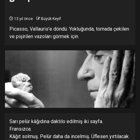
13 yıl önce
Büyük Keyif
Picasso, Vallauris’e döndü. Yokluğunda, tornada çekilen
ve pişirilen vazoları görmek için.
Sarı pelür kâğıdına daktilo edilmiş iki sayfa.
Fransızca.
Kâğıt solmuş. Pelür daha da incelmiş. Üflesen yırtılacak