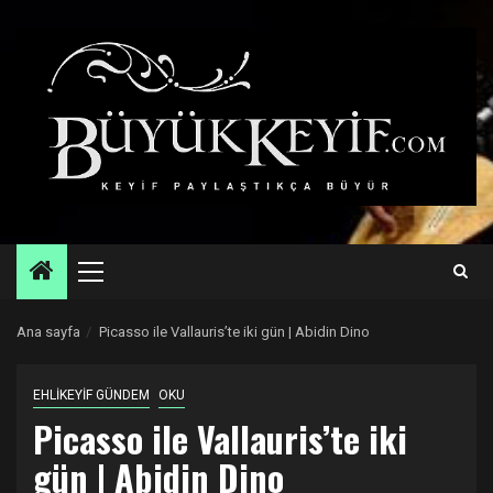
Skip
to
content
Primary
Menu
Ana sayfa
Picasso ile Vallauris’te iki gün | Abidin Dino
EHLİKEYİF GÜNDEM
OKU
Picasso ile Vallauris’te iki
gün | Abidin Dino