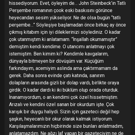
hissediyorum. Evet, öyleyim de… John Steinbeck’in Tatlı
Perşembe romanının çook eski baskısını görünce
heyecandan sesim yükseliyor. Ne de olsa bugün “tatlı
perşembe…” Söyleşiye başlamadan önce birkaç ay önce
çıkmış kitabım için iyi dileklerinizi söylediniz. O kadar
çok utanmıştım ki anlatamam. “İnşallah okumamıştır”
demiştim kendi kendime. O utancımı anlatmayı çok
istemiştim. Ben kimim ki? Kendimle kavgalarım,
dünyayla bitmeyen bir dövüşüm var. Küçüğüm
farkındayım, acemiyim aslında ama çaktırmamam da
gerek. Daha sonra evinde çatı katında, sanırım
dolapların arasında gizli bir dolap vardı, birlikte oraya
girdik. O kadar dardı ki iki büklüm olup orada oturduk.
İnanamıyordum, o an kendimi çok özel hissetmiştim.
Arızalı ve kendini özel sanan bir okurdum işte. Çok
karışık bir duygu haliydi. Sizin için gazeteci değil hep
şaşkın, heyecanlı bir okur olarak kalmak istiyorum.
Karşılaşmalarımızın hiçbirinde size bunları anlatmadım,
anlatamazdım. Ne ağzı laf yapan bir gazeteciyim ne de