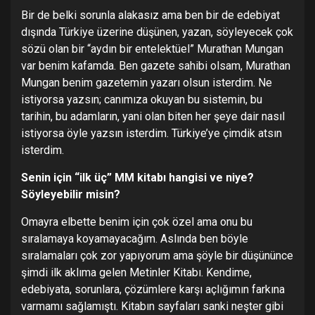
Bir de belki sorunla alakasız ama ben bir de edebiyat
dışında Türkiye üzerine düşünen, yazan, söyleyecek çok
sözü olan bir “aydın bir entelektüel” Murathan Mungan
var benim kafamda. Ben gazete sahibi olsam, Murathan
Mungan benim gazetemin yazarı olsun isterdim. Ne
istiyorsa yazsın; canımıza okuyan bu sistemin, bu
tarihin, bu adamların, yani olan biten her şeye dair nasıl
istiyorsa öyle yazsın isterdim. Türkiye’ye çimdik atsın
isterdim.
Senin için “ilk üç” MM kitabı hangisi ve niye?
Söyleyebilir misin?
Omayra elbette benim için çok özel ama onu bu
sıralamaya koyamayacağım. Aslında ben böyle
sıralamaları çok zor yapıyorum ama şöyle bir düşününce
şimdi ilk aklıma gelen Metinler Kitabı. Kendime,
edebiyata, sorunlara, çözümlere karşı açlığımın farkına
varmamı sağlamıştı. Kitabın sayfaları sanki neşter gibi