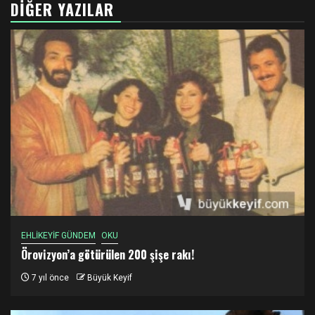
DIĞER YAZILAR
EHLİKEYİF GÜNDEM
OKU
Örovizyon’a götürülen 200 şişe rakı!
7 yıl önce
Büyük Keyif