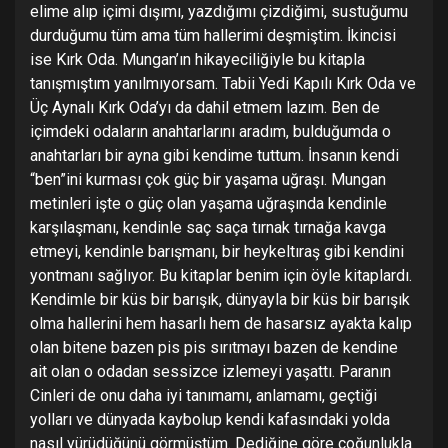
elime alıp içimi dışımı, yazdığımı çizdiğimi, sustuğumu
durduğumu tüm ama tüm hallerimi deşmiştim. İkincisi
ise Kırk Oda. Mungan’ın hikayeciliğiyle bu kitapla
tanışmıştım yanılmıyorsam. Tabii Yedi Kapılı Kırk Oda ve
Üç Aynalı Kırk Oda’yı da dahil etmem lazım. Ben de
içimdeki odaların anahtarlarını aradım, bulduğumda o
anahtarları bir ayna gibi kendime tuttum. İnsanın kendi
“ben”ini kurması çok güç bir yaşama uğraşı. Mungan
metinleri işte o güç olan yaşama uğraşında kendinle
karşılaşmanı, kendinle saç saça tırnak tırnağa kavga
etmeyi, kendinle barışmanı, bir heykeltıraş gibi kendini
yontmanı sağlıyor. Bu kitaplar benim için öyle kitaplardı.
Kendimle bir küs bir barışık, dünyayla bir küs bir barışık
olma hallerini hem hasarlı hem de hasarsız ayakta kalıp
olan bitene bazen pis pis sırıtmayı bazen de kendine
ait olan o odadan sessizce izlemeyi yaşattı. Paranın
Cinleri de onu daha iyi tanımamı, anlamamı, geçtiği
yolları ve dünyada kaybolup kendi kafasındaki yolda
nasıl yürüdüğünü görmüştüm. Dediğine göre çoğunlukla