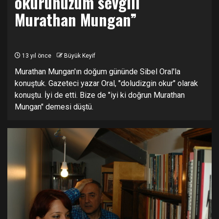
okurunuzum sevgili
Murathan Mungan”
13 yıl önce
Büyük Keyif
Murathan Mungan'ın doğum gününde Sibel Oral'la
konuştuk. Gazeteci yazar Oral, "doludizgin okur" olarak
konuştu. İyi de etti. Bize de "iyi ki doğrun Murathan
Mungan" demesi düştü.