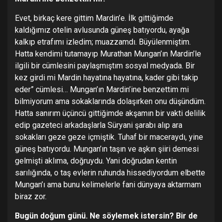
Evet, birkaç kere gittim Mardin’e. İlk gittiğimde
kaldığımız otelin avlusunda güneş batıyordu, ayağa
kalkıp etrafımı izledim; muazzamdı. Büyülenmiştim.
Hatta kendimi tutamayıp Murathan Mungan’ın Mardin’le
ilgili bir cümlesini paylaşmıştım sosyal medyada. Bir
kez girdi mi Mardin hayatına hayatına, kader gibi takip
eder” cümlesi… Mungan’ın Mardin’ine benzettim mi
bilmiyorum ama sokaklarında dolaşırken onu düşündüm.
Hatta sanırım üçüncü gittiğimde akşamın bir vakti delilik
edip gazeteci arkadaşlarla Süryani şarabı alıp ara
sokakları geze geze içmiştik. Tuhaf bir maceraydı, yine
güneş batıyordu. Mungan’ın taşın ve aşkın şiiri demesi
gelmişti aklıma, doğruydu. Yani doğrudan kentin
sarılığında, o taş evlerin ruhunda hissediyordum elbette
Mungan’ı ama bunu kelimelerle fani dünyaya aktarmam
biraz zor.
Bugün doğum günü. Ne söylemek istersin? Bir de