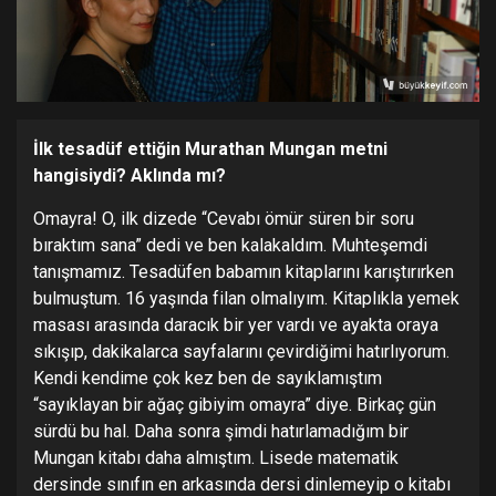
İlk tesadüf ettiğin Murathan Mungan metni
hangisiydi? Aklında mı?
Omayra! O, ilk dizede “Cevabı ömür süren bir soru
bıraktım sana” dedi ve ben kalakaldım. Muhteşemdi
tanışmamız. Tesadüfen babamın kitaplarını karıştırırken
bulmuştum. 16 yaşında filan olmalıyım. Kitaplıkla yemek
masası arasında daracık bir yer vardı ve ayakta oraya
sıkışıp, dakikalarca sayfalarını çevirdiğimi hatırlıyorum.
Kendi kendime çok kez ben de sayıklamıştım
“sayıklayan bir ağaç gibiyim omayra” diye. Birkaç gün
sürdü bu hal. Daha sonra şimdi hatırlamadığım bir
Mungan kitabı daha almıştım. Lisede matematik
dersinde sınıfın en arkasında dersi dinlemeyip o kitabı