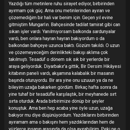
Yazdığı tüm metinlere ruhu sirayet ediyor, birbirinden
ayırmam çok güç. Ama onu metinlerinden ayıran ve
çözemediğim bir hali var benim için. Geçen yıl evine
gitmiştim Mungan’ın. Bahçesinde tadilat tamirat gibi can
sıkan işler vardı. Yanılmıyorsam balkonda sardunyalar
vardı, ben onlara hayran hayran bakıyordum o da
balkondan bahçeye uzunca baktı. Gözüm takıldı. O uzun
ve çözemeyeceğim derinlikteki bakışı aklıma çok
takılmıştı. Tesadüf o dönem sık sık bir yerlerde bir
araya geliyorduk. Diyarbakır’a gittik, Bir Dersim Hikâyesi
kitabının paneli vardı, akşamına kalabalık bir masanın
başında oturuyordu. Bir ara yine onu uzuuun ya da ne
bileyim uzağa bakarken gördüm. Birkaç hafta sonra da
yine tuhaf bir tesadüfle karşılaştık, bir meyhanede sırt
sırta oturduk. Arada birbirimize dönüp bir şeyler
konuştuk. Ama ben hep acaba yine öyle uzun, uzağa
bakıyor mu diye düşünüyordum. Yazdıklarını birbirinden
ayıramam ama o bakışını hem yazdıklarından hem de
yüzlerce insanın arasında da olsa ayırabilirim. Peki ne o