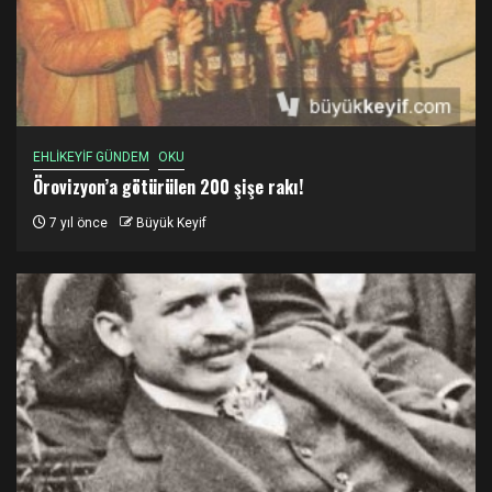
EHLİKEYİF GÜNDEM
OKU
Örovizyon’a götürülen 200 şişe rakı!
7 yıl önce
Büyük Keyif