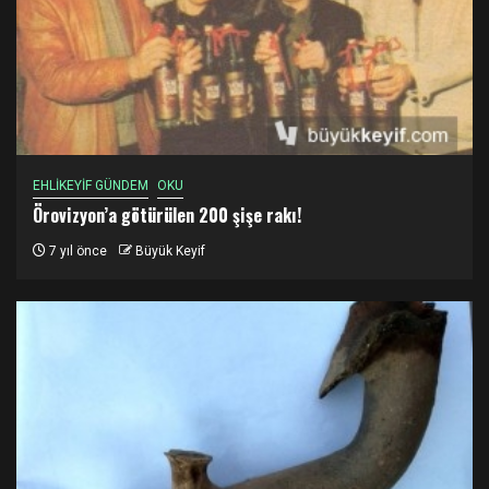
EHLİKEYİF GÜNDEM
OKU
Örovizyon’a götürülen 200 şişe rakı!
7 yıl önce
Büyük Keyif