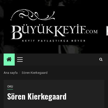
Skip
to
content
Primary
Menu
Ana sayfa
Sören Kierkegaard
OKU
Sören Kierkegaard