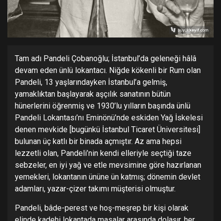
Tam adı Pandeli Çobanoğlu; İstanbul’da geleneği hâlâ
devam eden ünlü lokantacı. Niğde kökenli bir Rum olan
Pandeli, 13 yaşlarındayken İstanbul’a gelmiş,
yamaklıktan başlayarak aşçılık sanatının bütün
hünerlerini öğrenmiş ve 1930’lu yılların başında ünlü
Pandeli Lokantası’nı Eminönü’nde eskiden Yağ İskelesi
denen mevkide [bugünkü İstanbul Ticaret Üniversitesi]
bulunan üç katlı bir binada açmıştır. Az ama hepsi
lezzetli olan, Pandeli’nin kendi elleriyle seçtiği taze
sebzeler, en iyi yağ ve etle mevsimine göre hazırlanan
yemekleri, lokantanın ününe ün katmış; dönemin devlet
adamları, yazar-çizer takımı müşterisi olmuştur.
Pandeli, bâde-perest ve hoş-meşrep bir kişi olarak
elinde kadehi lokantada masalar arasında dolaşır, her