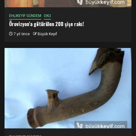
EHLİKEYİF GÜNDEM
OKU
Örovizyon’a götürülen 200 şişe rakı!
7 yıl önce
Büyük Keyif