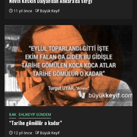
Nevin Keskin Dalyan’dan Ankara’da sergi
11 yıl önce
Büyük Keyif
BAK
EHLİKEYİF GÜNDEM
“Tarihe gömülür o kadar”
12 yıl önce
Büyük Keyif