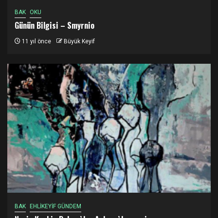
BAK
OKU
Günün Bilgisi – Smyrnio
11 yıl önce
Büyük Keyif
BAK
EHLİKEYİF GÜNDEM