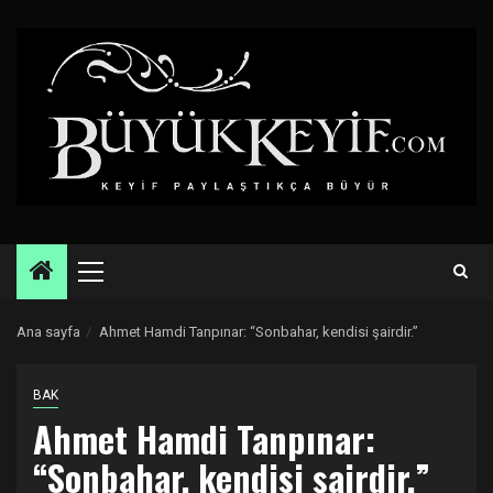
Skip
to
content
Primary
Menu
Ana sayfa
Ahmet Hamdi Tanpınar: “Sonbahar, kendisi şairdir.”
BAK
Ahmet Hamdi Tanpınar:
“Sonbahar, kendisi şairdir.”