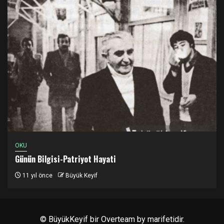
OKU
Günün Bilgisi-Patriyot Hayati
11 yıl önce
Büyük Keyif
© BüyükKeyif bir
Overteam
by marifetidir.