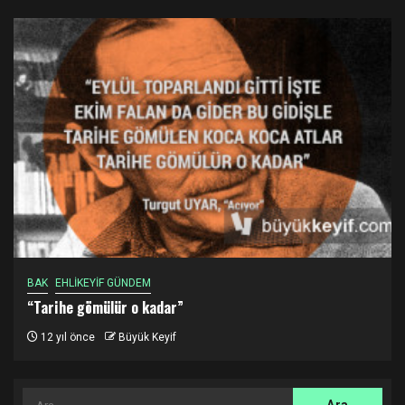
BAK
EHLİKEYİF GÜNDEM
“Tarihe gömülür o kadar”
12 yıl önce
Büyük Keyif
Arama: