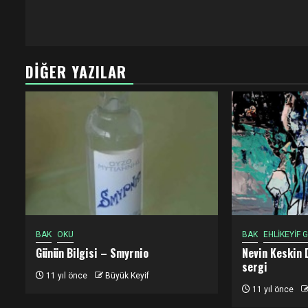
DIĞER YAZILAR
BAK
OKU
BAK
EHLİKEYİF
Günün Bilgisi – Smyrnio
Nevin Keskin 
sergi
11 yıl önce
Büyük Keyif
11 yıl önce