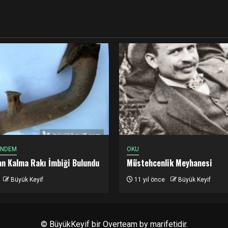
ÜNDEM
OKU
dan Kalma Rakı İmbiği Bulundu
Müstehcenlik Meyhanesi
Büyük Keyif
11 yıl önce
Büyük Keyif
© BüyükKeyif bir
Overteam
by marifetidir.