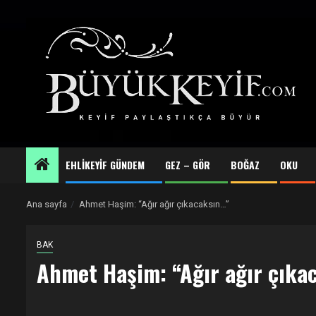
Skip
to
content
EHLİKEYİF GÜNDEM
GEZ – GÖR
BOĞAZ
OKU
Ana sayfa
Ahmet Haşim: “Ağır ağır çıkacaksın…”
BAK
Ahmet Haşim: “Ağır ağır çıka