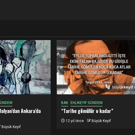
 GÜNDEM
BAK
EHLİKEYİF GÜNDEM
Dalyan’dan Ankara’da
“Tarihe gömülür o kadar”
12 yıl önce
Büyük Keyif
Büyük Keyif