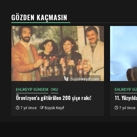
GÖZDEN KAÇMASIN
EHLİKEYİF GÜNDEM
OKU
EHLİKEYİF G
Örovizyon’a götürülen 200 şişe rakı!
11. Yüzyıl
7 yıl önce
Büyük Keyif
7 yıl önce