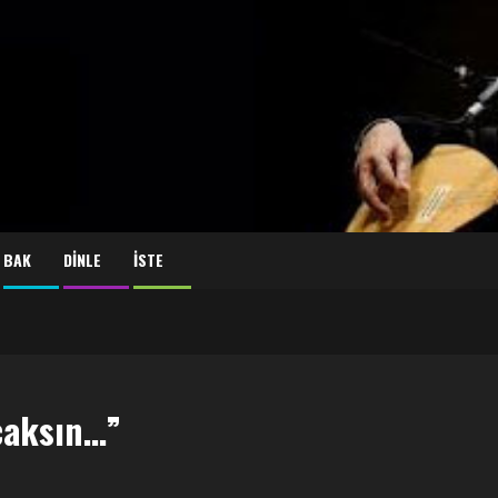
BAK
DİNLE
İSTE
caksın…”