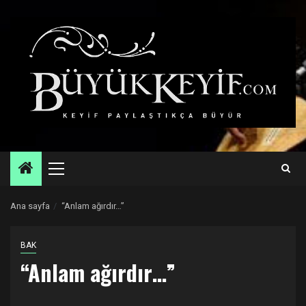
Skip
to
content
Primary
Menu
Ana sayfa
“Anlam ağırdır…”
BAK
“Anlam ağırdır…”