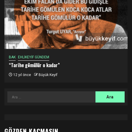
BAK
EHLİKEYİF GÜNDEM
“Tarihe gömülür o kadar”
12 yıl önce
Büyük Keyif
Arama:
GÖZDEN KAÇMASIN