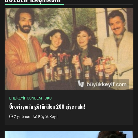
EHLİKEYİF GÜNDEM
OKU
Örovizyon’a götürülen 200 şişe rakı!
7 yıl önce
Büyük Keyif