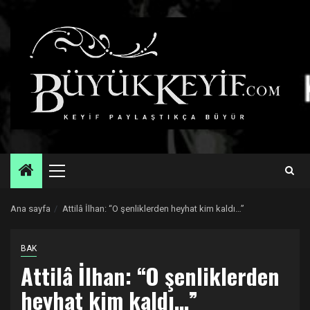
Skip
to
content
Primary
Menu
Ana sayfa
Attilâ İlhan: “O şenliklerden heyhat kim kaldı…”
BAK
Attilâ İlhan: “O şenliklerden
heyhat kim kaldı…”