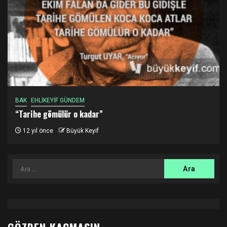
BAK
EHLİKEYİF GÜNDEM
“Tarihe gömülür o kadar”
12 yıl önce
Büyük Keyif
Arama: