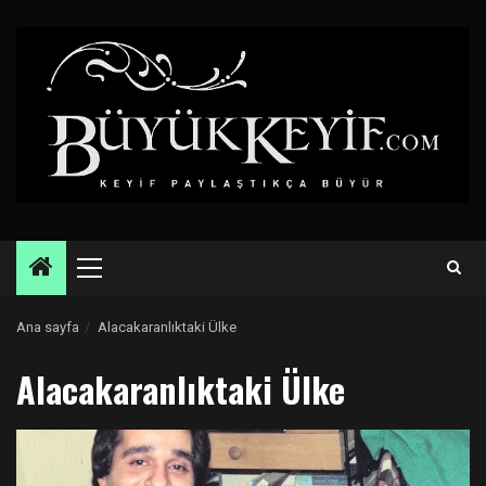
Skip
to
content
Primary
Menu
Ana sayfa
Alacakaranlıktaki Ülke
Alacakaranlıktaki Ülke