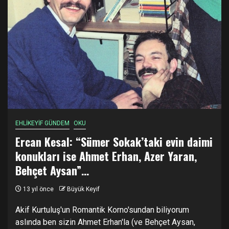
EHLİKEYİF GÜNDEM
OKU
Ercan Kesal: “Sümer Sokak’taki evin daimi
konukları ise Ahmet Erhan, Azer Yaran,
Behçet Aysan”…
13 yıl önce
Büyük Keyif
Akif Kurtuluş'un Romantik Korno'sundan biliyorum
aslında ben sizin Ahmet Erhan'la (ve Behçet Aysan,