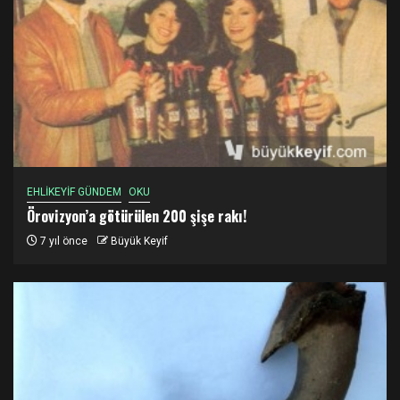
EHLİKEYİF GÜNDEM
OKU
Örovizyon’a götürülen 200 şişe rakı!
7 yıl önce
Büyük Keyif