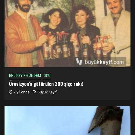
EHLİKEYİF GÜNDEM
OKU
Örovizyon’a götürülen 200 şişe rakı!
7 yıl önce
Büyük Keyif