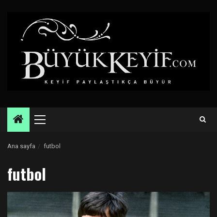
Skip
to
content
Primary
Menu
Ana sayfa
futbol
futbol