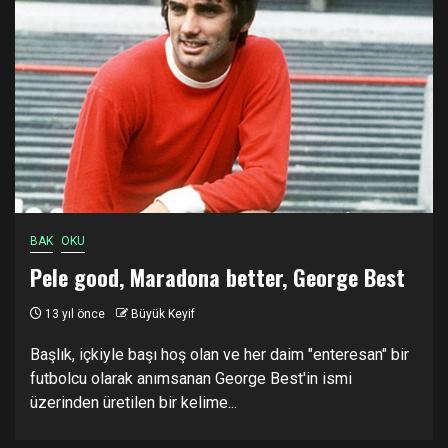
BAK
OKU
Pele good, Maradona better, George Best
13 yıl önce
Büyük Keyif
Başlık, içkiyle başı hoş olan ve her daim "enteresan" bir
futbolcu olarak anımsanan George Best'in ismi
üzerinden üretilen bir kelime...