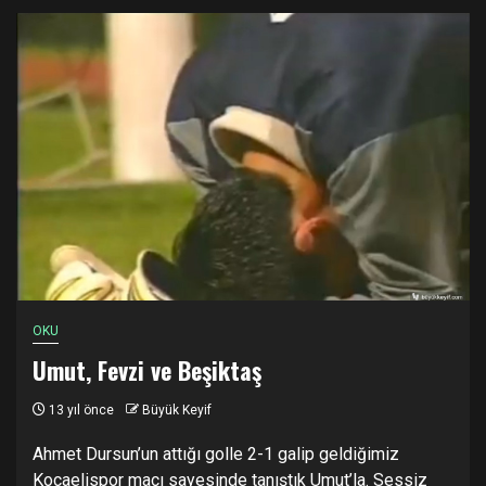
OKU
Umut, Fevzi ve Beşiktaş
13 yıl önce
Büyük Keyif
Ahmet Dursun’un attığı golle 2-1 galip geldiğimiz
Kocaelispor maçı sayesinde tanıştık Umut’la. Sessiz