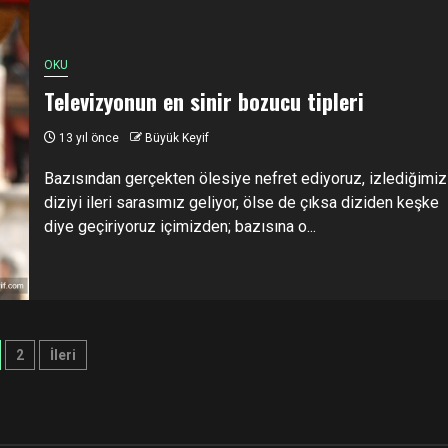
OKU
Televizyonun en sinir bozucu tipleri
13 yıl önce
Büyük Keyif
Bazısından gerçekten ölesiye nefret ediyoruz, izlediğimiz
diziyi ileri sarasımız geliyor, ölse de çıksa diziden keşke
diye geçiriyoruz içimizden; bazısına o...
zı
2
İleri
yfalandırması