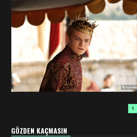
Ya
1
sa
GÖZDEN KAÇMASIN