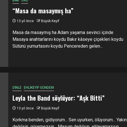
BAK
OKU
“Masa da masaymış ha”
13 yıl önce
Büyük Keyif
Masa da masaymış ha Adam yaşama sevinci içinde
Masaya anahtarlarını koydu Bakır kâseye çiçekleri koydu
Sütünü yumurtasını koydu Pencereden gelen...
DİNLE
EHLİKEYİF GÜNDEM
Leyla the Band söylüyor: “Aşk Bitti”
13 yıl önce
Büyük Keyif
Korkma benden, gidiyorum... Sen uyurken, ölüyorum... Yakın
değilsin, göremezsin... Masum değilsin, ağlayamazsın...