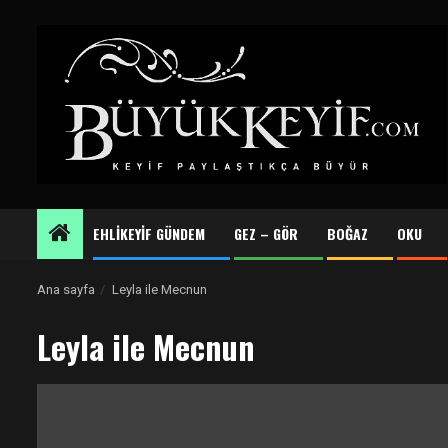
Skip
to
content
EHLİKEYİF GÜNDEM
GEZ – GÖR
BOĞAZ
OKU
Ana sayfa
Leyla ile Mecnun
Leyla ile Mecnun