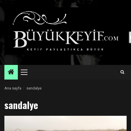
Skip
to
content
Primary
Menu
Ana sayfa
sandalye
sandalye