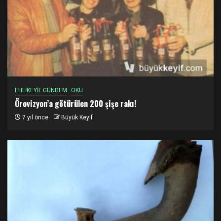
EHLİKEYİF GÜNDEM
OKU
Örovizyon’a götürülen 200 şişe rakı!
7 yıl önce
Büyük Keyif