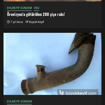
EHLİKEYİF GÜNDEM
OKU
Örovizyon’a götürülen 200 şişe rakı!
7 yıl önce
Büyük Keyif
EHLİKEYİF GÜNDEM