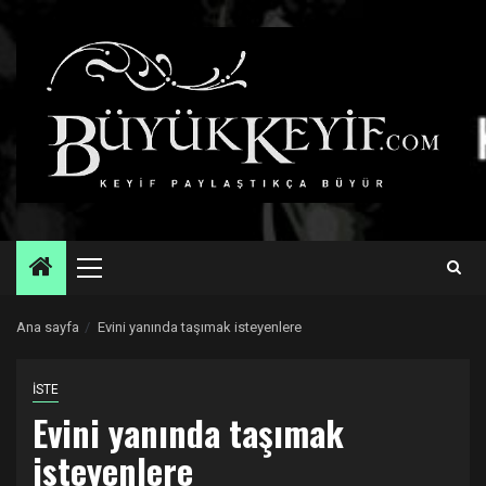
Skip
to
content
Primary
Menu
Ana sayfa
Evini yanında taşımak isteyenlere
İSTE
Evini yanında taşımak
isteyenlere