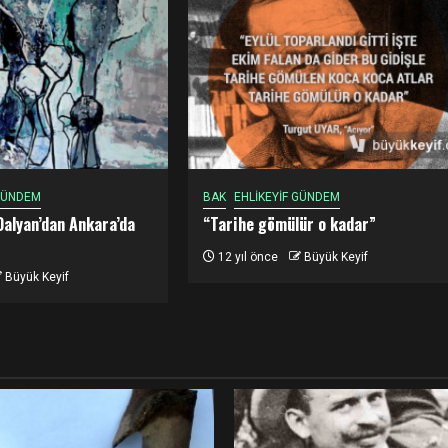
 GÜNDEM
BAK
EHLİKEYİF GÜNDEM
Dalyan’dan Ankara’da
“Tarihe gömülür o kadar”
12 yıl önce
Büyük Keyif
Büyük Keyif