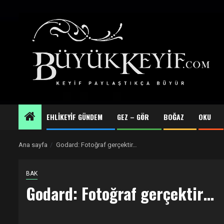
Skip
to
content
EHLİKEYİF GÜNDEM
GEZ – GÖR
BOĞAZ
OKU
Ana sayfa
Godard: Fotoğraf gerçektir…
BAK
Godard: Fotoğraf gerçektir…