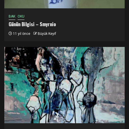
BAK
OKU
Günün Bilgisi – Smyrnio
11 yıl önce
Büyük Keyif