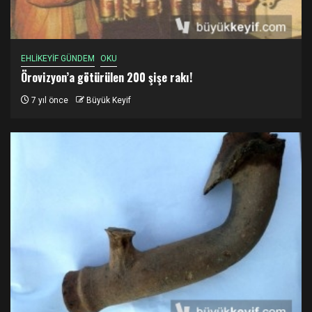
EHLİKEYİF GÜNDEM
OKU
Örovizyon’a götürülen 200 şişe rakı!
7 yıl önce
Büyük Keyif