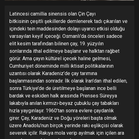
Latincesi camillia sinensis olan Çin Çayı
bitkisinin çeşitli şekillerde demlenerek tadı çıkarılan ve
içindeki tein maddesinden dolayı uyarıcı etkisi olduğu
varsayılan keyif içeceği. Osmanlı’da önceleri sadece
elit kesim tarafından bilinen çay, 19. yüzyılın
sonlarında ithal edilmeye başlanır ve halktan rağbet
görür. Ama çayın kültürel içecek haline gelmesi,
Cumhuriyet döneminde milli iktisat politikalarının
uzantısı olarak Karadeniz’de çay tarımına
başlanmasından sonradır. İlk olarak İran’dan ithal edilen,
sonra Türkiye’de de üretilmeye başlanan ince belli
bardak ve eskiden halk arasında Prenses Süreyya
lakabıyla anılan kırmızı-beyaz çubuklu çay tabakları
hızla yaygınlaşır. 1960’tan sonra evlere çaydanlık
girer. Çay, Karadeniz ve Doğu yöreleri başta olmak
üzere Anadolu’nun birçok yerinde rakı eşlikçisi olarak
severek içilir. Rakıya mola verip ayılmak için içilen ara