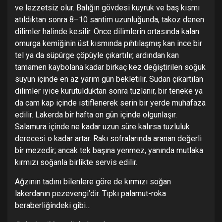
ve lezzetsiz olur. Balığın gövdesi kuyruk ve baş kısmı
atıldıktan sonra 8–10 santim uzunluğunda, takoz denen
dilimler halinde kesilir. Önce dilimlerin ortasında kalan
omurga kemiğinin üst kısmında pıhtılaşmış kan ince bir
tel ya da süpürge çöpüyle çıkartılır, ardından kan
tamamen kaybolana kadar birkaç kez değiştirilen soğuk
suyun içinde en az yarım gün bekletilir. Sudan çıkartılan
dilimler iyice kurutulduktan sonra tuzlanır, bir teneke ya
da cam kap içinde istiflenerek serin bir yerde muhafaza
edilir. Lakerda bir hafta on gün içinde olgunlaşır.
Salamura içinde ne kadar uzun süre kalırsa tuzluluk
derecesi o kadar artar. Rakı sofralarında aranan değerli
bir mezedir; ancak tek başına yenmez, yanında mutlaka
kırmızı soğanla birlikte servis edilir.
Ağzının tadını bilenlere göre de kırmızı soğan
lakerdanın pezevengi’dir. Tıpkı palamut-roka
beraberliğindeki gibi…