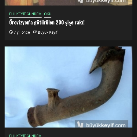
EHLİKEYİF GÜNDEM
OKU
Örovizyon’a götürülen 200 şişe rakı!
7 yıl önce
Büyük Keyif
EHLİKEYİF GÜNDEM