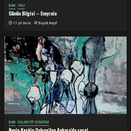
BAK
OKU
Günün Bilgisi – Smyrnio
11 yıl önce
Büyük Keyif
BAK
EHLİKEYİF GÜNDEM
Nevin Keskin Dalyan’dan Ankara’da sergi