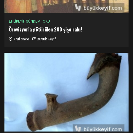
EHLİKEYİF GÜNDEM
OKU
Örovizyon’a götürülen 200 şişe rakı!
7 yıl önce
Büyük Keyif