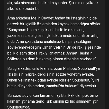
alır, rakı şişesinde balık olmayı ister. Şiirinin en yüksek
alkollü dizesidir bu.
Ama arkadaşı Melih Cevdet Anday bu isteğinin hiç de
gerçek bir içicilik özleminden kaynaklanmadığını söyler:
“Sanıyorum bizim kuşaklarla birlikte ozanların,
yazarların, sanatçıların içki tüketiminde önemli bir artış
oldu. Ama içki üstüne unutulmaz bir şiir yazıldığını
söyleyemeyeceğim. Orhan Veli’nin Bir de rakı şişesinde
balık olsam dizesi rakıyı anlatmaz, Ahmet Haşim’in
Göllerde bu dem bir kamış olsam dizesine naziredir.”
Bu üç arkadaş, ünlü Fransız ozan Philippe Souphoult’ya
ilk rakısını Yaprak dergisinin sözde yönetim evinde,
Orhan Veli’nin tek odalı evinde içirirler. Souphoult, “Şiiri
bütün dünyada aradım, İstanbul’da buldum” diyecektir.
Bu sözü söylerken tamamen ayıktır. Rakıdan pek bir iz
kalmamıştır ama genç Türk şiirinin izi hiç silinmemiştir
Souphoult’da.