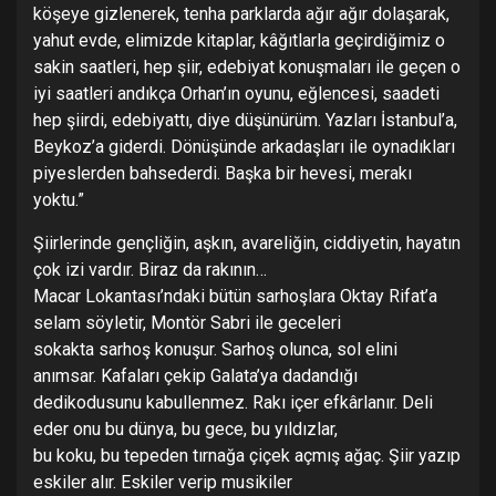
köşeye gizlenerek, tenha parklarda ağır ağır dolaşarak,
yahut evde, elimizde kitaplar, kâğıtlarla geçirdiğimiz o
sakin saatleri, hep şiir, edebiyat konuşmaları ile geçen o
iyi saatleri andıkça Orhan’ın oyunu, eğlencesi, saadeti
hep şiirdi, edebiyattı, diye düşünürüm. Yazları İstanbul’a,
Beykoz’a giderdi. Dönüşünde arkadaşları ile oynadıkları
piyeslerden bahsederdi. Başka bir hevesi, merakı
yoktu.”
Şiirlerinde gençliğin, aşkın, avareliğin, ciddiyetin, hayatın
çok izi vardır. Biraz da rakının…
Macar Lokantası’ndaki bütün sarhoşlara Oktay Rifat’a
selam söyletir, Montör Sabri ile geceleri
sokakta sarhoş konuşur. Sarhoş olunca, sol elini
anımsar. Kafaları çekip Galata’ya dadandığı
dedikodusunu kabullenmez. Rakı içer efkârlanır. Deli
eder onu bu dünya, bu gece, bu yıldızlar,
bu koku, bu tepeden tırnağa çiçek açmış ağaç. Şiir yazıp
eskiler alır. Eskiler verip musikiler