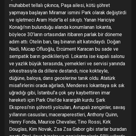
muhabbet tellalı çıkınca, Paşa ailesi, kötü şöhret
yapmaya başlayan Miramar ismini Park olarak değiştirdi
ve işletmeci Aram Hıdır’la el sıkıştı. Yanan Hariciye
Konağı’nın bulunduğu alanda konumlanan lokanta,
böylece 30’ların ortasından itibaren parlak bir döneme
adım attı. Otelin barı, taş binanın alt katındaydı. Doğan
Nadi, Mücap Ofluoğlu, Ercüment Karacan bu sade ve
sempatik barın gediklileriydi. Lokanta ise kapalı salonu
ve yazlık büyük terasında, yemekleri ve servisi yanında
orkestrasıyla da dillere destandı, nice kokteyle,
düğüne, baloya, dans gecelerine tanık oldu. Atatürk
misafirlerini orada ağırladı, Menderes lokantaya sık sık
uğradığı gibi, İstanbul’a çok şey kaybettiren imar
hareketi için Park Otel’de karargâh kurdu. Şark
Ekspresi’nin şöhretli yolcuları, Avrupalı zenginler, savaş
yıllarının casusları, maceraperestleri, Anthony Quinn,
Henry Fonda, Maurice Chevalier, Tino Rossi, Kirk
Douglas, Kim Novak, Zsa Zsa Gabor gibi starlar buradan