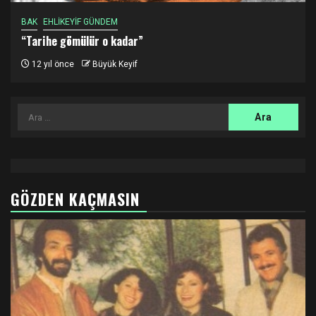
BAK
EHLİKEYİF GÜNDEM
“Tarihe gömülür o kadar”
12 yıl önce
Büyük Keyif
Arama:
GÖZDEN KAÇMASIN