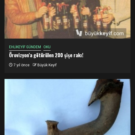
EHLİKEYİF GÜNDEM
OKU
Örovizyon’a götürülen 200 şişe rakı!
7 yıl önce
Büyük Keyif