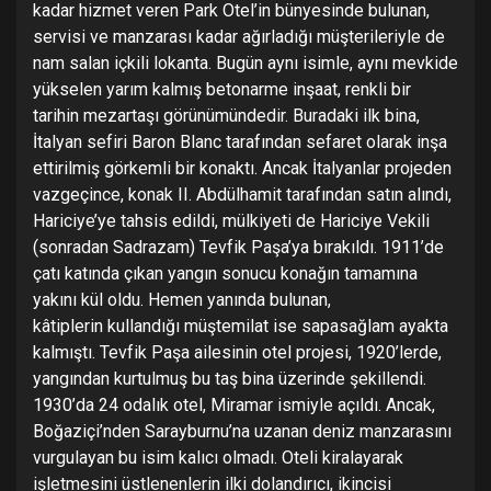
kadar hizmet veren Park Otel’in bünyesinde bulunan,
servisi ve manzarası kadar ağırladığı müşterileriyle de
nam salan içkili lokanta. Bugün aynı isimle, aynı mevkide
yükselen yarım kalmış betonarme inşaat, renkli bir
tarihin mezartaşı görünümündedir. Buradaki ilk bina,
İtalyan sefiri Baron Blanc tarafından sefaret olarak inşa
ettirilmiş görkemli bir konaktı. Ancak İtalyanlar projeden
vazgeçince, konak II. Abdülhamit tarafından satın alındı,
Hariciye’ye tahsis edildi, mülkiyeti de Hariciye Vekili
(sonradan Sadrazam) Tevfik Paşa’ya bırakıldı. 1911’de
çatı katında çıkan yangın sonucu konağın tamamına
yakını kül oldu. Hemen yanında bulunan,
kâtiplerin kullandığı müştemilat ise sapasağlam ayakta
kalmıştı. Tevfik Paşa ailesinin otel projesi, 1920’lerde,
yangından kurtulmuş bu taş bina üzerinde şekillendi.
1930’da 24 odalık otel, Miramar ismiyle açıldı. Ancak,
Boğaziçi’nden Sarayburnu’na uzanan deniz manzarasını
vurgulayan bu isim kalıcı olmadı. Oteli kiralayarak
işletmesini üstlenenlerin ilki dolandırıcı, ikincisi