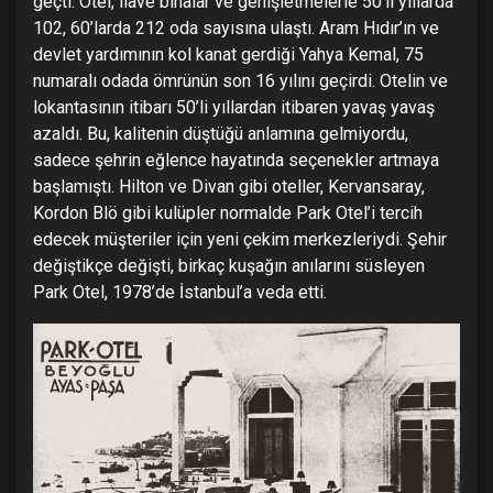
geçti. Otel, ilave binalar ve genişletmelerle 50’li yıllarda
102, 60’larda 212 oda sayısına ulaştı. Aram Hıdır’ın ve
devlet yardımının kol kanat gerdiği Yahya Kemal, 75
numaralı odada ömrünün son 16 yılını geçirdi. Otelin ve
lokantasının itibarı 50’li yıllardan itibaren yavaş yavaş
azaldı. Bu, kalitenin düştüğü anlamına gelmiyordu,
sadece şehrin eğlence hayatında seçenekler artmaya
başlamıştı. Hilton ve Divan gibi oteller, Kervansaray,
Kordon Blö gibi kulüpler normalde Park Otel’i tercih
edecek müşteriler için yeni çekim merkezleriydi. Şehir
değiştikçe değişti, birkaç kuşağın anılarını süsleyen
Park Otel, 1978’de İstanbul’a veda etti.