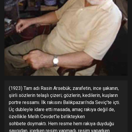
(1923) Tam adı Rasin Arsebük; zarafetin, ince şakanın,
şiirli sözlerin telaşlı çizeri; gözlerin, kedilerin, kuşların
portre ressamı. İlk rakısını Balıkpazarı’nda Seviç’te içti.
Üç dubleyle idare etti masada, amaç rakıya değil de,
özellikle Melih Cevdet’le birlikteyken
sohbete doymaktı. Hem resme hem rakıya duyduğu
saygıdan, içerken resim yapmadı, resim yaparken