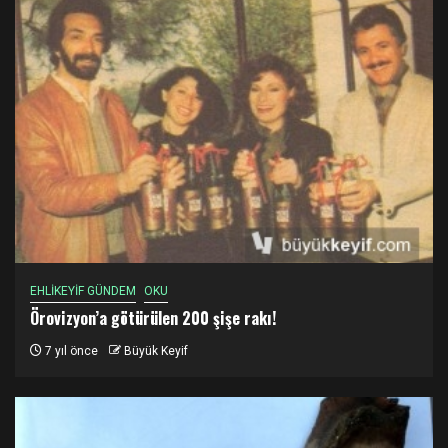
EHLİKEYİF GÜNDEM
OKU
Örovizyon’a götürülen 200 şişe rakı!
7 yıl önce
Büyük Keyif