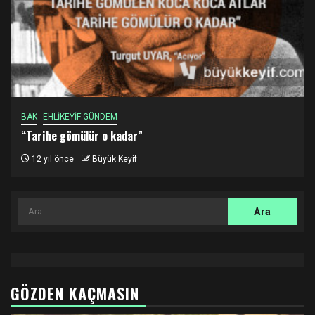
BAK
EHLİKEYİF GÜNDEM
“Tarihe gömülür o kadar”
12 yıl önce
Büyük Keyif
Arama:
GÖZDEN KAÇMASIN