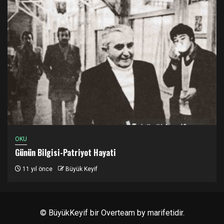
OKU
Günün Bilgisi-Patriyot Hayati
11 yıl önce
Büyük Keyif
© BüyükKeyif bir
Overteam
by marifetidir.