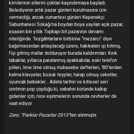
kimilerinin ellerini çoktan kaşındırmaya başladı.
Belediyenin artık pazar günleri kurulmasına izin
vermediği, ancak cumartesi günleri Kepenekçi
Sabunhanesi Sokağı’na boydan boya yayılan açık pazar,
esasen bin yıllık Topkapı bit pazarının devamı
niteliğinde. Tezgâhtarların birbirine “mezarcı” diye
bağırmasından anlaşılacağı üzere, hakikaten işi bitmiş,
fişi gitmiş mallar dolduruyor burada kaldırımları: Kırık
tabaklar, yıllarca paralanmış ayakkabılar, eski telefon
pilleri, lime lime olmuş muhasebe defterleri, ‘80’lerden
kalma klavyeler, bozuk teypler, harap olmuş ceketler,
oyuncak bebekler… Adeta tarihin ve kitlesel seri
üretimin pop çöplüğü ki, sabahın köründe kalkıp
gidenler için, nice eşinmelerin sonunda cevherler de
vaat ediyor.
Zero, “Parklar Pazarlar 2013”
ten alınmıştır.