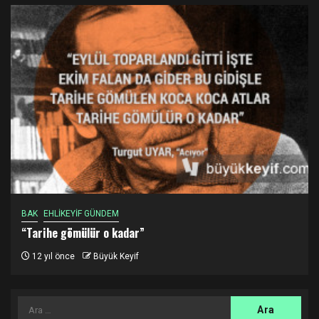
BAK
EHLİKEYİF GÜNDEM
“Tarihe gömülür o kadar”
12 yıl önce
Büyük Keyif
Arama: