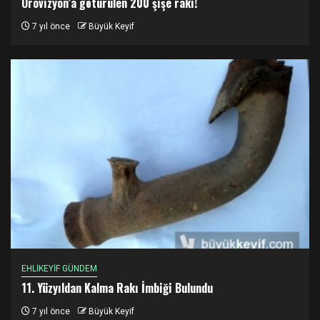
Örovizyon’a götürülen 200 şişe rakı!
7 yıl önce
Büyük Keyif
EHLİKEYİF GÜNDEM
11. Yüzyıldan Kalma Rakı İmbiği Bulundu
7 yıl önce
Büyük Keyif