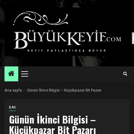
Skip
to
content
Primary
Menu
Ana sayfa
Günün İkinci Bilgisi – Küçükpazar Bit Pazarı
BAK
Günün İkinci Bilgisi –
Küçükpazar Bit Pazarı