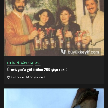
EHLİKEYİF GÜNDEM
OKU
Örovizyon’a götürülen 200 şişe rakı!
7 yıl önce
Büyük Keyif