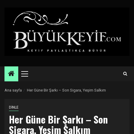
Skip
to
content
Primary
Menu
Ana sayfa
Her Güne Bir Şarkı – Son Sigara, Yeşim Salkım
DİNLE
Her Güne Bir Şarkı – Son
Sigara, Yeşim Salkım