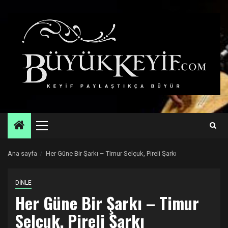
Skip
to
content
Primary
Menu
Ana sayfa
Her Güne Bir Şarkı – Timur Selçuk, Pireli Şarkı
DİNLE
Her Güne Bir Şarkı – Timur
Selçuk, Pireli Şarkı