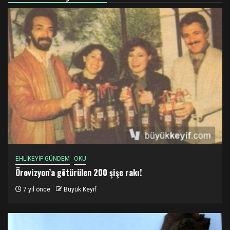
EHLİKEYİF GÜNDEM
OKU
Örovizyon’a götürülen 200 şişe rakı!
7 yıl önce
Büyük Keyif