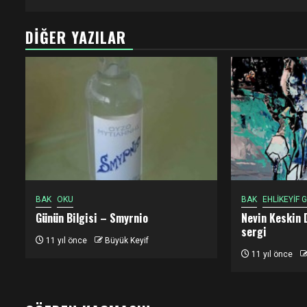
DIĞER YAZILAR
BAK
OKU
BAK
EHLİKEYİF
Günün Bilgisi – Smyrnio
Nevin Keskin 
sergi
11 yıl önce
Büyük Keyif
11 yıl önce