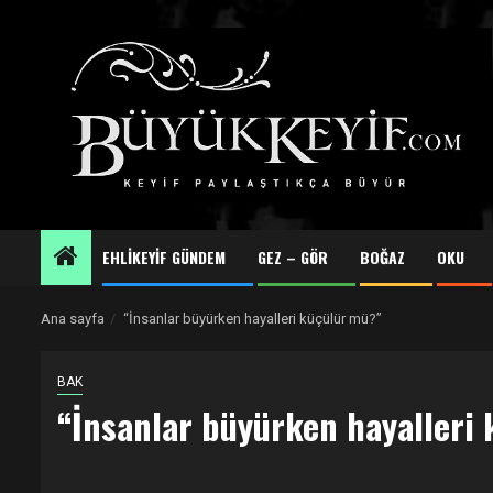
Skip
to
content
EHLİKEYİF GÜNDEM
GEZ – GÖR
BOĞAZ
OKU
Ana sayfa
“İnsanlar büyürken hayalleri küçülür mü?”
BAK
“İnsanlar büyürken hayalleri