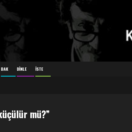
BAK
DİNLE
İSTE
 küçülür mü?”