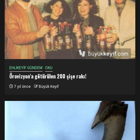
EHLİKEYİF GÜNDEM
OKU
Örovizyon’a götürülen 200 şişe rakı!
7 yıl önce
Büyük Keyif