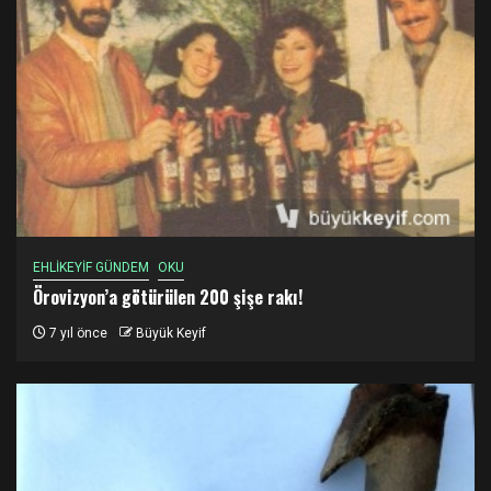
EHLİKEYİF GÜNDEM
OKU
Örovizyon’a götürülen 200 şişe rakı!
7 yıl önce
Büyük Keyif