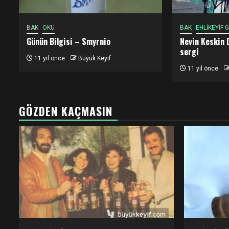
BAK
OKU
BAK
EHLİKEYİF
Günün Bilgisi – Smyrnio
Nevin Keskin 
sergi
11 yıl önce
Büyük Keyif
11 yıl önce
GÖZDEN KAÇMASIN