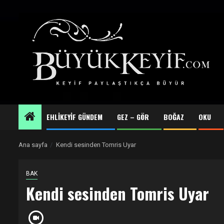
Skip
to
content
EHLİKEYİF GÜNDEM
GEZ – GÖR
BOĞAZ
OKU
Ana sayfa
Kendi sesinden Tomris Uyar
BAK
Kendi sesinden Tomris Uyar