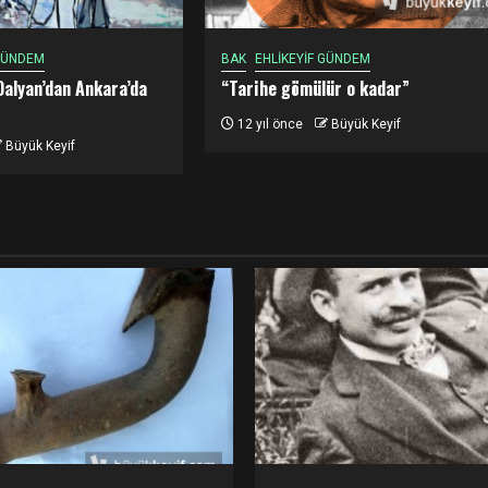
 GÜNDEM
BAK
EHLİKEYİF GÜNDEM
Dalyan’dan Ankara’da
“Tarihe gömülür o kadar”
12 yıl önce
Büyük Keyif
Büyük Keyif