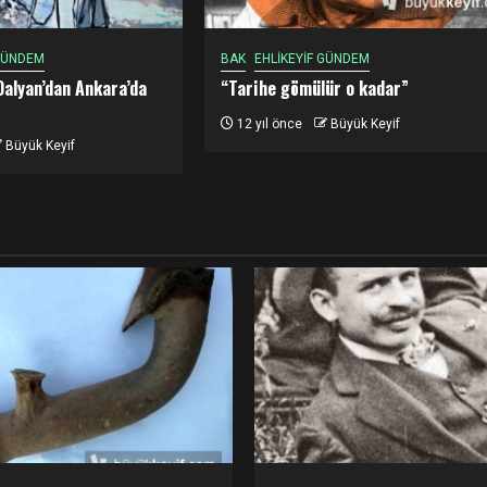
 GÜNDEM
BAK
EHLİKEYİF GÜNDEM
Dalyan’dan Ankara’da
“Tarihe gömülür o kadar”
12 yıl önce
Büyük Keyif
Büyük Keyif