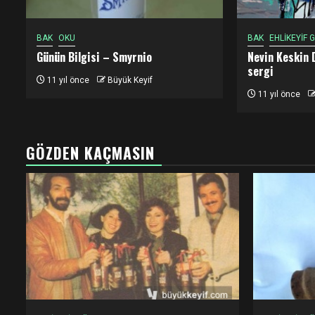
BAK
OKU
BAK
EHLİKEYİF
Günün Bilgisi – Smyrnio
Nevin Keskin 
sergi
11 yıl önce
Büyük Keyif
11 yıl önce
GÖZDEN KAÇMASIN