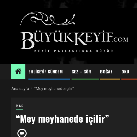
Skip
to
content
EHLİKEYİF GÜNDEM
GEZ – GÖR
BOĞAZ
OKU
Ana sayfa
“Mey meyhanede içilir”
BAK
“Mey meyhanede içilir”