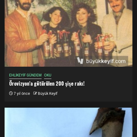
EHLİKEYİF GÜNDEM
OKU
Örovizyon’a götürülen 200 şişe rakı!
7 yıl önce
Büyük Keyif