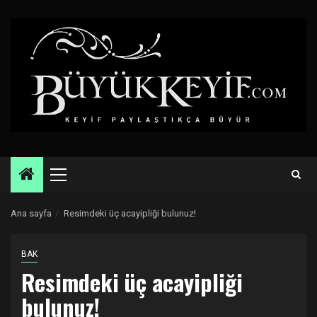
Skip
to
content
Primary
Menu
Ana sayfa
Resimdeki üç acayipliği bulunuz!
BAK
Resimdeki üç acayipliği
bulunuz!