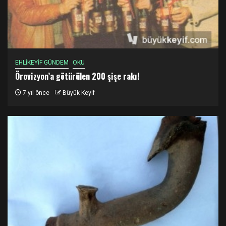
EHLİKEYİF GÜNDEM
OKU
Örovizyon’a götürülen 200 şişe rakı!
7 yıl önce
Büyük Keyif