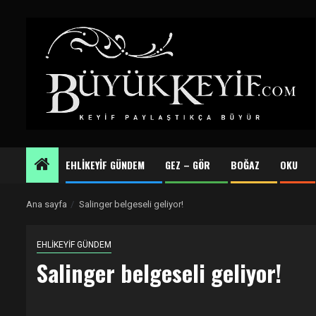
Skip
to
content
EHLİKEYİF GÜNDEM
GEZ – GÖR
BOĞAZ
OKU
Ana sayfa
Salinger belgeseli geliyor!
EHLİKEYİF GÜNDEM
Salinger belgeseli geliyor!