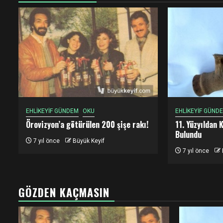
EHLİKEYİF GÜNDEM
OKU
EHLİKEYİF GÜND
Örovizyon’a götürülen 200 şişe rakı!
11. Yüzyıldan 
Bulundu
7 yıl önce
Büyük Keyif
7 yıl önce
GÖZDEN KAÇMASIN