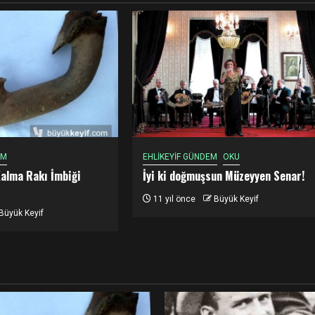
EM
EHLİKEYİF GÜNDEM
OKU
Kalma Rakı İmbiği
İyi ki doğmuşsun Müzeyyen Senar!
11 yıl önce
Büyük Keyif
Büyük Keyif