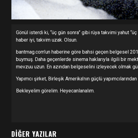
Gönül isterdi ki, “üç gün sonra” gibi rüya takvimi yahut “üç
haber iyi, takvim uzak. Olsun.
bantmag.com’un haberine göre bahsi geçen belgesel 2014 
buymuş. Daha geçenlerde sinema haklarıyla ilgili bir mektu
mevzuu uzun. En azından belgeselini izleyecek olmak gü
Yapımcı şirket, Birleşik Amerika’nın güçlü yapımcılarınd
Bekleyelim görelim. Heyecanlanalım.
DIĞER YAZILAR