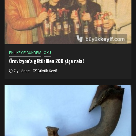
EHLİKEYİF GÜNDEM
OKU
Örovizyon’a götürülen 200 şişe rakı!
7 yıl önce
Büyük Keyif