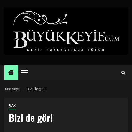
Skip
to
content
Primary
Menu
Ana sayfa
Bizi de gör!
BAK
Bizi de gör!