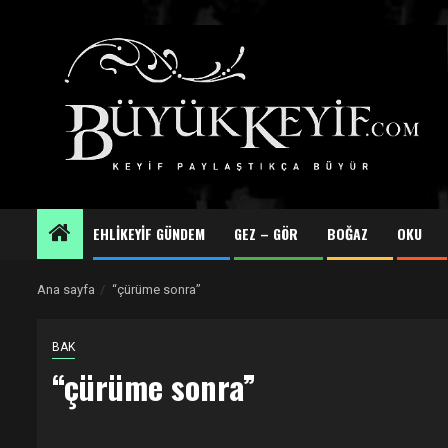
Skip
to
content
EHLİKEYİF GÜNDEM
GEZ – GÖR
BOĞAZ
OKU
Ana sayfa
“çürüme sonra”
BAK
“çürüme sonra”