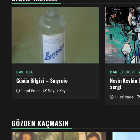
BAK
OKU
BAK
EHLİKEYİF
Günün Bilgisi – Smyrnio
Nevin Keskin 
sergi
11 yıl önce
Büyük Keyif
11 yıl önce
GÖZDEN KAÇMASIN