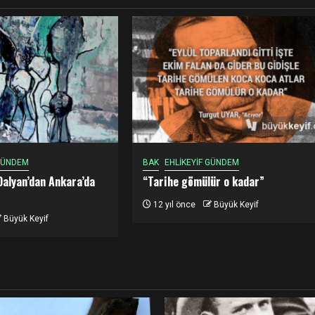
 GÜNDEM
BAK
EHLİKEYİF GÜNDEM
Dalyan’dan Ankara’da
“Tarihe gömülür o kadar”
12 yıl önce
Büyük Keyif
Büyük Keyif