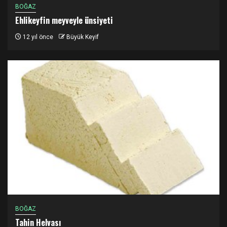
BOĞAZ
Ehlikeyfin meyveyle ünsiyeti
12 yıl önce
Büyük Keyif
BOĞAZ
Tahin Helvası