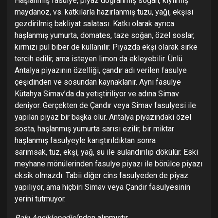
Haşlanmış fasulye, piyaz doğranmış soğan, kıyılmış
maydanoz, vs. katkılarla hazırlanmış tuzu, yağı, ekşisi
gezdirilmiş bakliyat salatası. Katkı olarak ayrıca
haşlanmış yumurta, domates, taze soğan, özel soslar,
kırmızı pul biber de kullanılır. Piyazda ekşi olarak sirke
tercih edilir, ama isteyen limon da ekleyebilir. Ünlü
Antalya piyazının özelliği, çandır adı verilen fasulye
çeşidinden ve sosundan kaynaklanır. Aynı fasulye
Kütahya Simav’da da yetiştiriliyor ve adına Simav
deniyor. Gerçekten de Çandır veya Simav fasulyesi ile
yapılan piyaz bir başka olur. Antalya piyazındaki özel
sosta, haşlanmış yumurta sarısı ezilir, bir miktar
haşlanmış fasulyeyle karıştırıldıktan sonra
sarımsak, tuz, ekşi, yağ, su ile sulandırılıp dökülür. Eski
meyhane mönülerinden fasulye piyazı ile börülce piyazı
eksik olmazdı. Tabii diğer cins fasulyeden de piyaz
yapılıyor, ama hiçbiri Simav veya Çandır fasulyesinin
yerini tutmuyor.
Rakı Ansiklopedisi
‘nden alınmıştır.