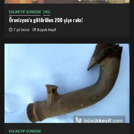
EHLİKEYİF GÜNDEM
OKU
Örovizyon’a götürülen 200 şişe rakı!
7 yıl önce
Büyük Keyif
EHLİKEYİF GÜNDEM