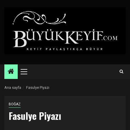
Skip
to
content
Primary
Menu
Ana sayfa
Fasulye Piyazı
BOĞAZ
Fasulye Piyazı