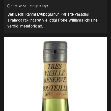
13 yıl önce
Büyük Keyif
Şair Bedri Rahmi Eyuboğlu’nun Paris’te yaşadığı
sıralarda rakı hasretiyle içtiği Poire Williams içkisine
verdiği metaforik ad.