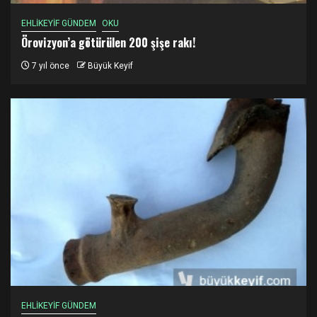
EHLİKEYİF GÜNDEM
OKU
Örovizyon’a götürülen 200 şişe rakı!
7 yıl önce
Büyük Keyif
EHLİKEYİF GÜNDEM