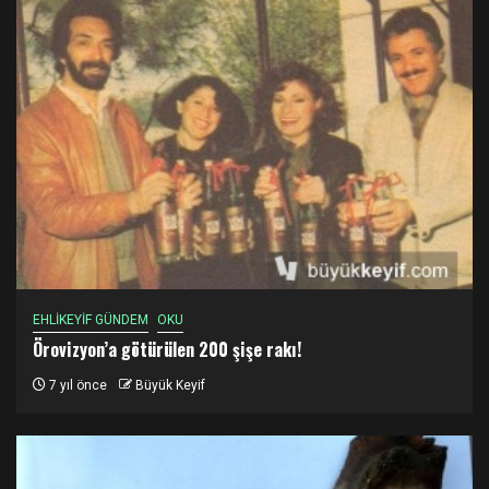
EHLİKEYİF GÜNDEM
OKU
Örovizyon’a götürülen 200 şişe rakı!
7 yıl önce
Büyük Keyif