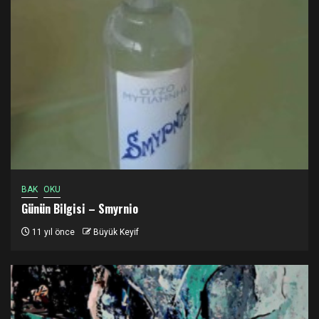
BAK
OKU
Günün Bilgisi – Smyrnio
11 yıl önce
Büyük Keyif