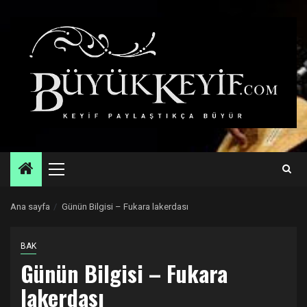
Skip
to
content
Primary
Menu
Ana sayfa
Günün Bilgisi – Fukara lakerdası
BAK
Günün Bilgisi – Fukara
lakerdası