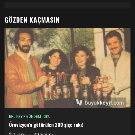
GÖZDEN KAÇMASIN
EHLİKEYİF GÜNDEM
OKU
Örovizyon’a götürülen 200 şişe rakı!
7 yıl önce
Büyük Keyif