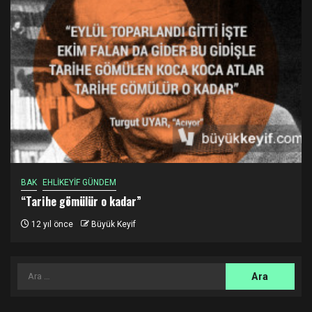
BAK
EHLİKEYİF GÜNDEM
“Tarihe gömülür o kadar”
12 yıl önce
Büyük Keyif
Arama: