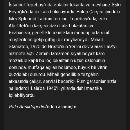
İstanbul Tepebaşı’nda eski bir lokanta ve meyhane. Eski
Beyoğlu’nda iki Lala bulunuyordu. Halep Çarşısı içindeki
lüks Splendid Lala’nın tersine, Tepebaşı’nda, eski
Alp Oteli’nin karşısındaki Lala Lokantası ve
Birahanesi, genellikle azınlıklara mensup orta sınıf
müşterilerin gelip gittiği bir meyhaneydi. Mihail
Stamateo, 1925’de Hristo’nun Yeri’ni devralarak Lala’yı
hizmete açtı. Zemini tamamen siyah beyaz karo
mozaikle kaplı bu loş lokantanın uzun salonunun
sonunda, mutfağa açılan bölümde, büyük bir vitrin
buzdolabı dururdu. Mihail genellikle tezgâhın
arkasında çalışır, servisi becerikli Rum garsonlar hızla
hallederdi. Lala’da 1940’lı yıllarda dahi mastika
içilebiliyordu.
Rakı Ansiklopedisi
‘nden alınmıştır.