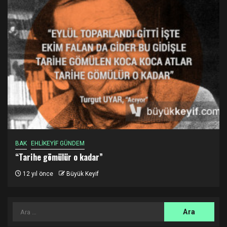
BAK
EHLİKEYİF GÜNDEM
“Tarihe gömülür o kadar”
12 yıl önce
Büyük Keyif
Arama: