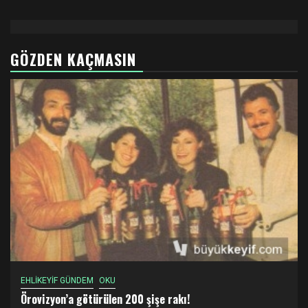
GÖZDEN KAÇMASIN
EHLİKEYİF GÜNDEM
OKU
Örovizyon’a götürülen 200 şişe rakı!