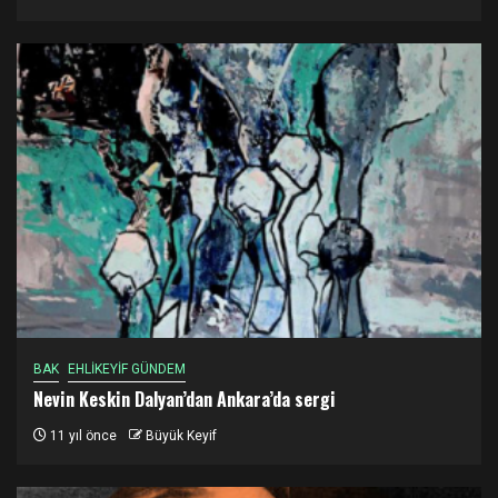
BAK
EHLİKEYİF GÜNDEM
Nevin Keskin Dalyan’dan Ankara’da sergi
11 yıl önce
Büyük Keyif