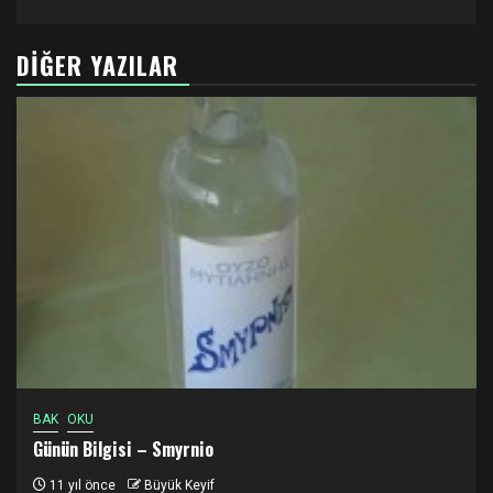
DIĞER YAZILAR
BAK
OKU
Günün Bilgisi – Smyrnio
11 yıl önce
Büyük Keyif