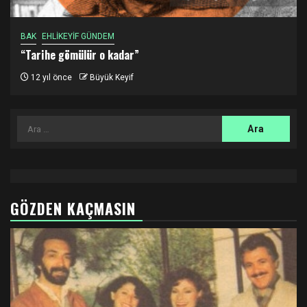
BAK
EHLİKEYİF GÜNDEM
“Tarihe gömülür o kadar”
12 yıl önce
Büyük Keyif
Arama:
GÖZDEN KAÇMASIN