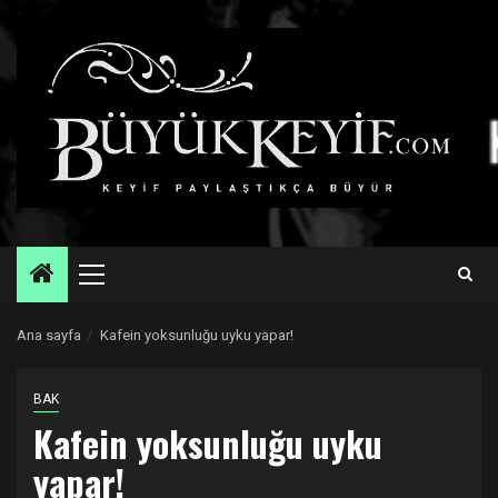
Skip
to
content
Primary
Menu
Ana sayfa
Kafein yoksunluğu uyku yapar!
BAK
Kafein yoksunluğu uyku
yapar!