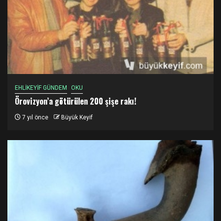
EHLİKEYİF GÜNDEM
OKU
Örovizyon’a götürülen 200 şişe rakı!
7 yıl önce
Büyük Keyif