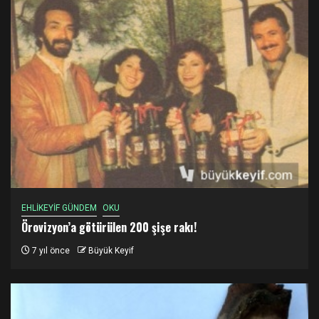
EHLİKEYİF GÜNDEM
OKU
Örovizyon’a götürülen 200 şişe rakı!
7 yıl önce
Büyük Keyif