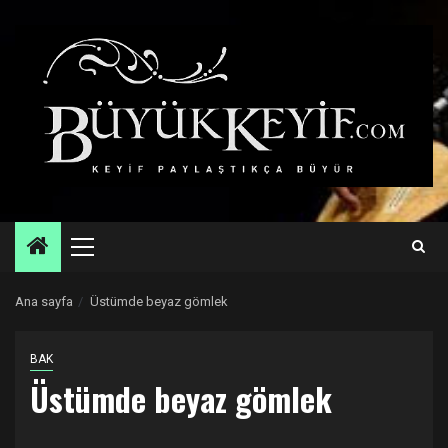
Skip
to
content
Primary
Menu
Ana sayfa
Üstümde beyaz gömlek
BAK
Üstümde beyaz gömlek